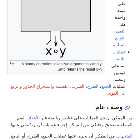
على
قيمة
واحدة
مثل
النفي
،
التوابع
المثلثية
.
عمليات
ثنائية
،
A binary operation takes two arguments
x
and
y
,
تتم على
.
and returns the result
x
∘
y
قيمتين
وتتضم
عمليات
الجمع
،
الطرح
،
الضرب
،
القسمة
واستخراج الجذور
والرفع
إلى القوى
.
وصف عام
من الممكن أن تتم العمليات على عناصر رياضية غير
الأعداد
. القيم
المنطقية
صحيح
و
خاطئ
من الممكن إجراء عمليات
أو
،
و
،
النفي
عليها.
المتجهات
من الممكن أن يجرى عليها عمليات الجمع، الطرح، أو الدمج،