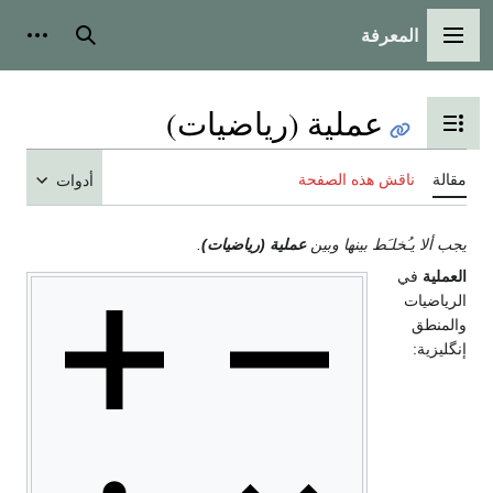
المعرفة
القائمة الرئيسية
بحث
أدوات
عملية (رياضيات)
تبديل عرض جدول المحتويات
مقالة
ناقش هذه الصفحة
أدوات
يجب ألا يـُخلـَط بينها وبين
عملية (رياضيات)
.
العملية
في
الرياضيات
والمنطق
إنگليزية: