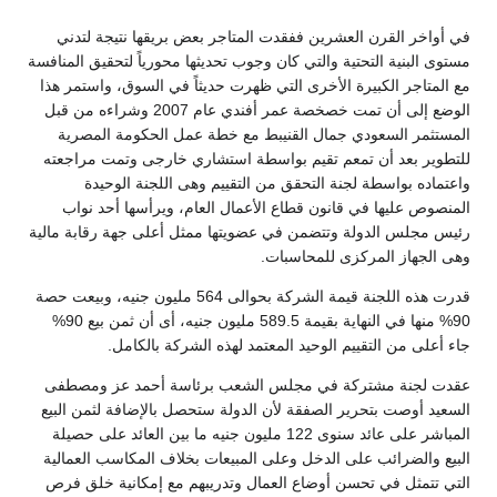
في أواخر القرن العشرين ففقدت المتاجر بعض بريقها نتيجة لتدني
مستوى البنية التحتية والتي كان وجوب تحديثها محورياً لتحقيق المنافسة
مع المتاجر الكبيرة الأخرى التي ظهرت حديثاً في السوق، واستمر هذا
الوضع إلى أن تمت خصخصة عمر أفندي عام 2007 وشراءه من قبل
المستثمر السعودي جمال القنيبط مع خطة عمل الحكومة المصرية
للتطوير بعد أن تمعم تقيم بواسطة استشاري خارجى وتمت مراجعته
واعتماده بواسطة لجنة التحقق من التقييم وهى اللجنة الوحيدة
المنصوص عليها في قانون قطاع الأعمال العام، ويرأسها أحد نواب
رئيس مجلس الدولة وتتضمن في عضويتها ممثل أعلى جهة رقابة مالية
وهى الجهاز المركزى للمحاسبات.
قدرت هذه اللجنة قيمة الشركة بحوالى 564 مليون جنيه، وبيعت حصة
90% منها في النهاية بقيمة 589.5 مليون جنيه، أى أن ثمن بيع 90%
جاء أعلى من التقييم الوحيد المعتمد لهذه الشركة بالكامل.
عقدت لجنة مشتركة في مجلس الشعب برئاسة أحمد عز ومصطفى
السعيد أوصت بتحرير الصفقة لأن الدولة ستحصل بالإضافة لثمن البيع
المباشر على عائد سنوى 122 مليون جنيه ما بين العائد على حصيلة
البيع والضرائب على الدخل وعلى المبيعات بخلاف المكاسب العمالية
التي تتمثل في تحسن أوضاع العمال وتدريبهم مع إمكانية خلق فرص