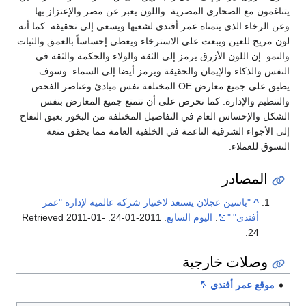
يتناغمون مع الصحارى المصرية. واللون يعبر عن مصر والإعتزاز بها
وعن الرخاء الذي يتمناه عمر أفندى لشعبها ويسعى إلى تحقيقه. كما أنه
لون مريح للعين ويبعث على الاسترخاء ويعطى إحساساً بالعمق والثبات
والنمو. إن اللون الأزرق يرمز إلى الثقة والولاء والحكمة والثقة في
النفس والذكاء والإيمان والحقيقة ويرمز أيضا إلى السماء. وسوف
يطبق على جميع معارض OE المختلفة نفس مبادئ وعناصر الفحص
والتنظيم والإدارة. كما نحرص على أن تتمتع جميع المعارض بنفس
الشكل والإحساس العام في التفاصيل المختلفة من البخور بعبق التفاح
إلى الأجواء الشرقية الناعمة في الخلفية العامة مما يحقق متعة
التسوق للعملاء.
المصادر
^
"ياسين عجلان يستعد لاختيار شركة عالمية لإدارة "عمر
أفندى"
"
.
اليوم السابع
. 2011-01-24
. Retrieved
2011-01-
.
24
وصلات خارجية
موقع عمر أفندي