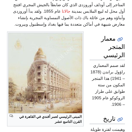
المتاجر إلى أودلف أوروزدى الذي كان ضابطاً بالجيش المجري افتتح
أول محل له لبيع الملابس بمدينة
جالاتا
عام 1855. ولقد بدأ أوروزدى
وأبناؤه وهم من عائلة باك ذات الأصول النمساوية المجرية بإنشاء
معارض شبيهة في أماكن متعددة بما فيها بغداد وإسطنبول وبيروت.
معمار
المتجر
الرئيسي
لقد صمم المعماري
راؤول براندن (1878
– 1941) هذا المتجر
المكون من ستة
طوابق على طراز
الروكوكو عام 1905
– 1906.
تاريخ
المبنى الرئيسي لعمر أفندي في القاهرة في
القرن التاسع عشر
وهيمنت لفترة طويلة