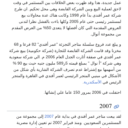
عمل جديدة، هذا وقد ظهرت بعض الخلافات بين المستثمر في وقت
لاحق لعملية البيع وبين الشركة القابضة وهى محل تحكيم. ان طرح
شركة عمر أفندى بدأ عام 1998 وكانت هناك عدة محاولات بيع
لمستثمر رئيسى حتى عام 2005 وكلها باءت بالفشل نظرا لتدنى
العروض المقدمة التي كان أفضلها لا يتعدى 50% من العرض المقدم
من مجموعة أنوال.
و يبلغ عدد فروع سلسلة متاجر التجزئة "عمر أفندي" 82 فرعا و 68
مخزنا وقد قامت الشركة القابضة للتجارة (شركة حكومية) ببيع شركة
عمر أفندي في صفقة أثارت الجدل العام 2006 م. الي شركة سعودية
وهي شركة "أ نوال " بمبلغ قيمته 5ر589 مليون جنيه حيث بيع 90 %
من أسهمها مع إشتراط عدم تصرف الشركة الشارية بأي شكل من
الأشكال في مبنيي المتجر الرئيسي لعمر أفندي في القاهرة والمتجر
الرئيس في
الأسكندرية
.
احتفلت في 2006 بمرور 150 عاما علي إنشائها.
2007
لقد بيعت متاجر عمر أفندي في بداية عام
2007
إلى مجموعة من
المستثمرين السعوديين. ومنذ فبراير 2007 تم تعيين إدارة مصرية