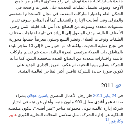
جديدة باسترايتجية جديدة تهدف إلى رفع مستوى المتاجر من جميع
الأوجه. وسوف تشتمل عمليات التحديث على تغييرات واضحة في
الشكل العام واختيار الماركات المقدمة في مجال الاستخدام الشخصى
والمنزلى وفي أساليب الإدارة والتشغيل. كما أن المتاجر سوف تقدم
مستويات متعددة ومتنوعة من البضائع بدءاً من تلك قليلة الثمن وحتى
الأصناف الغالية، بهدف الوصول إلى الريادة في تلبية احتياجات مختلف
الطبقات ونوعيات العملاء. وتعتبر التسع وستون معرضاً جميعها محورية
في نجاح عملية التحديث، ولكنه قد تم اختيار من 5 إلى 10 متاجر للبدء
بالمناطق ذات العملاء مرتفعى القدرة المالية، حيث يتم تقديم ماركات
عالمية واختيارات متعددة من البضائع الجيدة منخفضة الثمن. كما بدأت
الشركة بتنظيم بنيتها التحتية، ثم عكف الفريق الإدارى الجديد على
تكوين صورة جديدة للشركة تنافس أكبر المتاجر العالمية المثيلة.
2011
في
24 يناير
2011
فاز رجل الأعمال المصري
ياسين عجلان
بشراء
صفقة
عمر أفندي
مقابل 900 مليون جنيه، وأعلن عن نيته في اختيار
شركة إدارة عالمية تتولى مجموعة متاجر "عمر أفندى"، لتكون منفصلة
الملكية عن إدارة الشركة، مثل سلاسل المحلات التجارية الكبرى
هايبر
[1]
وكارفور
.