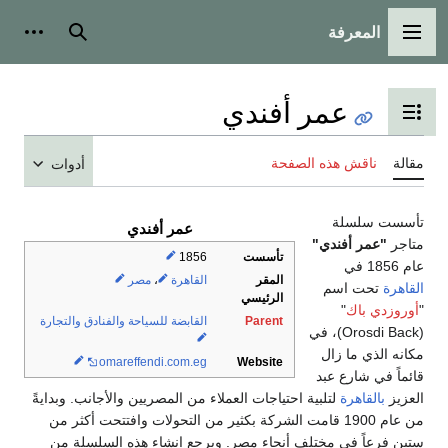
المعرفة
القائمة الرئيسية
بحث
أدوات
عمر أفندي
تبديل عرض جدول المحتويات
مقالة
ناقش هذه الصفحة
أدوات
تأسست سلسلة
عمر أفندي
متاجر
"عمر أفندي"
تأسست
1856
عام 1856 في
المقر
القاهرة
،
مصر
القاهرة
تحت اسم
الرئيسي
"
أوروزدي باك
"
Parent
القابضة للسياحة والفنادق والتجارة
(Orosdi Back)، في
مكانه الذي ما زال
omareffendi
.com
.eg
Website
قائماً في شارع عبد
العزيز
بالقاهرة
لتلبية احتياجات العملاء من المصريين والأجانب. وبدايةً
من عام 1900 قامت الشركة بكثير من التحولات وافتتحت أكثر من
ستين فرعاً في مختلف أنحاء مصر. ويرجع إنشاء هذه السلسلة من