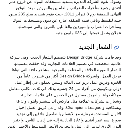
وسوف تقوم الشركة المديرة بتسديد مستحقات البنوك عن فروع عمر
أفندي وجميع متأخرات الضرائب والعاملين والموردين، بعد التوقيع
النهائى للصفقة يوم 8 فبراير 2011. حيث يقوم بتسديد مبلغ 235 مليون
جنيه للقنبيط وباقي قيمة الصفقة عبارة عن ديون ومستحقات البنوك
ومتأخرات الضراب والموردين والعاملين بالفروع والتي سيتحملها
عجلان وتصل قيمتها إلى 635 مليون جنيه.
الشعار الجديد
وقد قامت شركة Design Bridge بتصميم الشعار الجديد، وهى شركة
عالمية متخصصة في تصميم العلامات التجارية وقد حققت بتصميمها
للشعار الصورة الخلاقة والمختلفة والموحية بمشاعر دافئة التي تبناها
فريق العمل. ولشركة Design Bridge أكثر من عشرين عاماً من
الخبرة وفريق عمل يربو على المائة وستين يعملون في إطار عمل
دولي ويتكونون من أفراد من 24 جنسية وذلك في ثلاث مكاتب تتعامل
مع 40 دولة. والفريق مسئول عن الحصول على علامات تجارية
وشعارات لشركات عملاقة مثل ماركس آند سبنسر ولبتون و KFC
ونسكافيه و Champions League. وقد راعى فريق العمل إختيار
الألوان المستخدمة بعناية مع الاهتمام بالتفاصيل هادفين إلى تجديد
صورة اسم عمر أفندى وإعادة الجاذبية إليه في إذهان الناس. واختير
اللون الأزرق ليرمز إلى النيل والبحرين الأبيض المتوسط والأحمر الذين