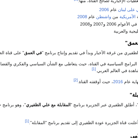
ات الإخبارية لصالح القناة، منها:
 على لبنان
عام
2006
ة
الأمريكية
من
واشنطن
عام
2008
ام 2006 و2007 و2008
يجية والعربية
لعمق"
لظفيري من غرفة الأخبار وبدأ في تقديم وإنتاج برنامج "
في العمق
" على قناة الج
م البرامج السياسية في القناة، حيث يتعاطى مع الشأن السياسي والفكري والقضايا
[1]
اهدة في العالم العربي.
[2]
اية عام
2016
، حيث أوقفته القناة.
لة"
 أطلق الظفيري عبر الجزيرة برنامج "
المقابلة مع علي الظفيري
"، وهو برنامج 
[1]
أعلنت قناة الجزيرة عودة الظفيري إلى تقديم برنامج "المقابلة".
امي