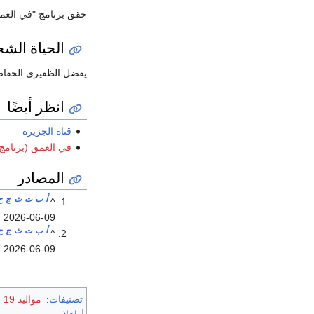
حقق برنامج "في العمق"
الحياة الش
يفضل الظفيري الحفاظ ع
انظر أيضًا
قناة الجزيرة
في العمق (برنامج
المصادر
أ
ب
ت
ث
ج
ح
^
d
2026-06-09
أ
ب
ت
ث
ج
ح
^
.
2026-06-09
تصنيفات
:
مواليد 19 أكتوبر