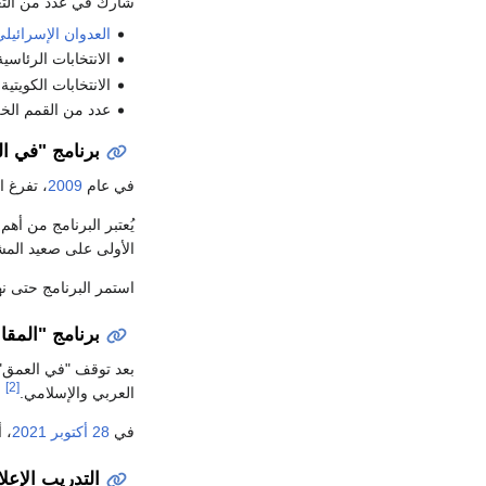
شارك في عدد من التغطي
العدوان الإسرائيلي
الانتخابات الرئاسي
الانتخابات الكويتية في الأعو
عدد من القمم الخل
برنامج "في ا
في عام
2009
، تفرغ ا
يُعتبر البرنامج من أه
الأولى على صعيد المش
استمر البرنامج حتى نه
برنامج "المقاب
بعد توقف "في العمق"،
[2]
العربي والإسلامي.
في
28 أكتوبر
2021
، 
التدريب الإعل