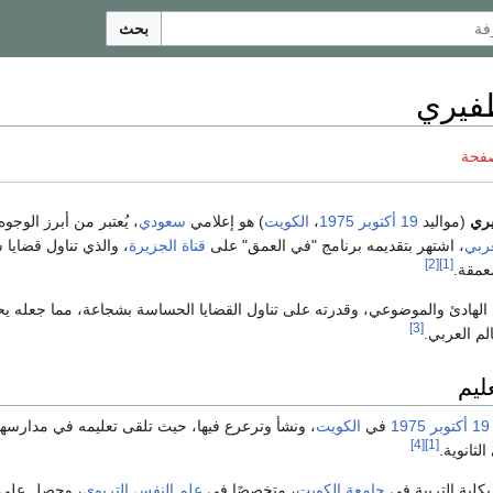
بحث
فيري
صفحة
يري
(مواليد
19 أكتوبر
1975
،
الكويت
) هو إعلامي
سعودي
، يُعتبر من أبرز الوجوه
عربي
، اشتهر بتقديمه برنامج "في العمق" على
قناة الجزيرة
، والذي تناول قضايا 
[2]
[1]
عمقة.
 الهادئ والموضوعي، وقدرته على تناول القضايا الحساسة بشجاعة، مما جعله 
[3]
لم العربي.
ليم
19 أكتوبر
1975
في
الكويت
، ونشأ وترعرع فيها، حيث تلقى تعليمه في مدارسه
[4]
[1]
الثانوية.
بكلية التربية في
جامعة الكويت
، متخصصًا في
علم النفس التربوي
، وحصل على 