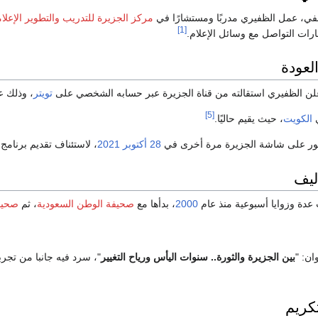
في، عمل الظفيري مدربًا ومستشارًا في
مركز الجزيرة للتدريب والتطوير الإعلا
[1]
رات التواصل مع وسائل الإعلام.
العودة
علن الظفيري استقالته من قناة الجزيرة عبر حسابه الشخصي على
تويتر
، وذلك 
[5]
ي
الكويت
، حيث يقيم حاليًا.
هور على شاشة الجزيرة مرة أخرى في
28 أكتوبر
2021
، لاستئناف تقديم برنامج "
أليف
عدة وزوايا أسبوعية منذ عام
2000
، بدأها مع
صحيفة الوطن السعودية
، ثم
صحيف
ان: "
بين الجزيرة والثورة.. سنوات اليأس ورياح التغيير
"، سرد فيه جانبا من تجر
تكريم