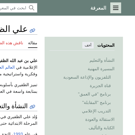
المعرفة
القائمة الرئيسية
علي الظ
مقالة
ناقش هذه ال
المحتويات
أخف
النشأة والتعليم
علي بن عبد الله الظف
الإعلامية في
العالم ال
المسيرة المهنية
وفكرية واستراتيجية م
التلفزيون والإذاعة السعودية
تميز الظفيري بأسلوبه
قناة الجزيرة
بمتابعة واسعة في العا
برنامج "في العمق"
برنامج "المقابلة"
النشأة والتع
التدريب الإعلامي
وُلد علي الظفيري في
الاستقالة والعودة
المرحلة الابتدائية حتى 
الكتابة والتأليف
في عام
1993
، التحق 