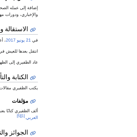
إضافة إلى عمله الصح
والإخباري، ودورات مها
الاستقالة و
في
21 يونيو
2017
، أ
انتقل بعدها للعيش ف
عاد الظفيري إلى الظ
الكتابة والت
يكتب الظفيري مقالات 
مؤلفات
ألف الظفيري كتابًا بعنو
[5]
[1]
العربي
.
الجوائز وال