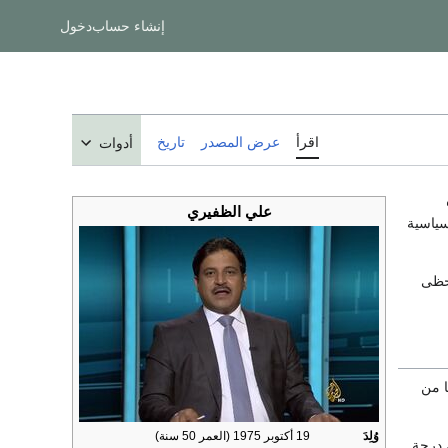
إنشاء حساب
دخول
اقرأ
عرض المصدر
تاريخ
أدوات
علي الظفيري
سياسية
يحظى
ا من
وُلِدَ
19 أكتوبر 1975
(العمر 50 سنة)
درجة