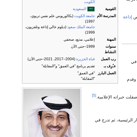
الكويت
القومية
السعودية
المدرسة الأم
جامعة الكويت
(بكالوريوس علم نفس تربوي،
ص
إذاعة
1997)
جامعة الملك سعود
(دبلوم عالي إذاعة وتلفزيون،
1999)
المهنة
إعلامي، مذيع، صحفي
سنوات
1999–حتى الآن
النشاط
رب العمل
قناة الجزيرة
(2004–2017، 2021–حتى الآن)
ي
عـُرِف بـ
تقديم برنامج "في العمق" و"المقابلة"
العمل البارز
"في العمق"
"المقابلة"
 وقدم
[5]
صقلت خبراته الإعلامية.
ار الرئيسية، ثم تدرج في