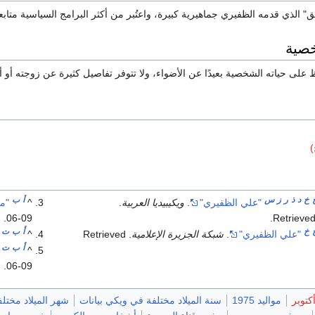
 الذي قدمه الظفيري جماهيرية كبيرة، واعتُبر من أكثر البرامج السياسية متاب
خصية
لى حياته الشخصية بعيدًا عن الأضواء، ولا تتوفر تفاصيل كثيرة عن زوجته أو أبن
)
خ
د
ذ
ر
ز
س
أ
ب
"علي الظفيري"
.
ويكيبيديا العربية
.
^
"من
.
06-09
.
Retrieve
خ
أ
ب
ت
"علي الظفيري"
.
شبكة الجزيرة الإعلامية
. Retrieved
^
أ
ب
ت
^
.
06-09
مواليد 1975
سنة الميلاد مختلفة في ويكي بيانات
شهر الميلاد مختل