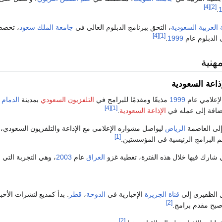
[4]
[2]
.
 العربية السعودية
، التحق ببرنامج الدبلوم العالي في
جامعة الملك سعود
، تخص
[4]
[1]
الدبلوم عام
1999
.
هنية
إذاعة السعودية
لإعلامي عام
1999
مذيعًا ومقدمًا للبرامج في
التلفزيون السعودي
بمدينة
الدمام
ف
[4]
[1]
إضافة إلى عمله في
الإذاعة السعودية
.
إلى العاصمة
الرياض
ليواصل مشواره الإعلامي مع الإذاعة والتلفزيون السعودي،
[1]
 البرامج الرئيسية في المؤسستين.
ي شارك فيها خلال هذه الفترة، تغطية غزو
العراق
عام
2003
، وهي التجربة التي 
ل الظفيري إلى
قناة الجزيرة
الإخبارية في
الدوحة
،
قطر
. بدأ كمذيع لنشرات الأخب
[2]
بح مقدم برامج.
[2]