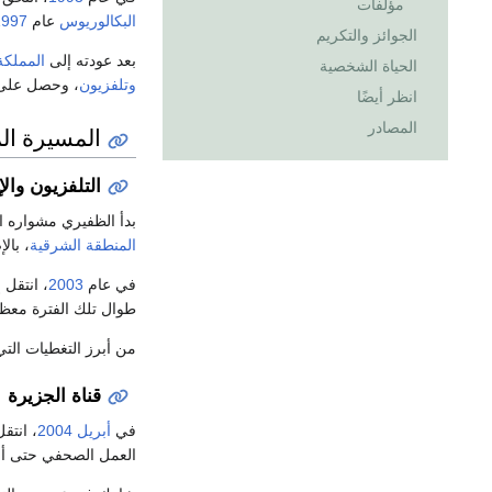
مؤلفات
البكالوريوس
عام
1997
الجوائز والتكريم
بعد عودته إلى
المملكة
الحياة الشخصية
وتلفزيون
، وحصل على 
انظر أيضًا
المصادر
المسيرة الم
التلفزيون وال
بدأ الظفيري مشواره ا
المنطقة الشرقية
، بال
في عام
2003
، انتقل 
طوال تلك الفترة معظم
من أبرز التغطيات الت
قناة الجزيرة
في
أبريل
2004
، انتق
العمل الصحفي حتى أص