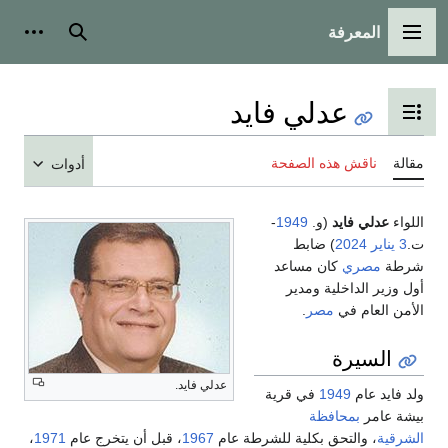
المعرفة
القائمة الرئيسية
بحث
أدوات
عدلي فايد
تبديل عرض جدول المحتويات
مقالة
ناقش هذه الصفحة
أدوات
اللواء
عدلي فايد
(و.
1949
-
ت.
3 يناير
2024
) ضابط
شرطة
مصري
كان مساعد
أول وزير الداخلية ومدير
الأمن العام في
مصر
.
السيرة
عدلي فايد.
ولد فايد عام
1949
في قرية
بيشة عامر
بمحافظة
الشرقية
، والتحق بكلية للشرطة عام
1967
، قبل أن يتخرج عام
1971
،