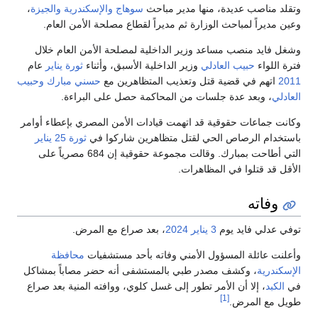
وتقلد مناصب عديدة، منها مدير مباحث
سوهاج
والإسكندرية
والجيزة
،
وعين مديراً لمباحث الوزارة ثم مديراً لقطاع مصلحة الأمن العام.
وشغل فايد منصب مساعد وزير الداخلية لمصلحة الأمن العام خلال
فترة اللواء
حبيب العادلي
وزير الداخلية الأسبق، وأثناء
ثورة يناير
عام
2011
اتهم في قضية قتل وتعذيب المتظاهرين مع
حسني مبارك
وحبيب
العادلي
، وبعد عدة جلسات من المحاكمة حصل على البراءة.
وكانت جماعات حقوقية قد اتهمت قيادات الأمن المصري بإعطاء أوامر
باستخدام الرصاص الحي لقتل متظاهرين شاركوا في
ثورة 25 يناير
التي أطاحت بمبارك. وقالت مجموعة حقوقية إن 684 مصرياً على
الأقل قد قتلوا في المظاهرات.
وفاته
توفي عدلي فايد يوم
3 يناير
2024
، بعد صراع مع المرض.
وأعلنت عائلة المسؤول الأمني وفاته بأحد مستشفيات
محافظة
الإسكندرية
، وكشف مصدر طبي بالمستشفى أنه حضر مصاباً بمشاكل
في
الكبد
، إلا أن الأمر تطور إلى غسل كلوي، ووافته المنية بعد صراع
[1]
طويل مع المرض.