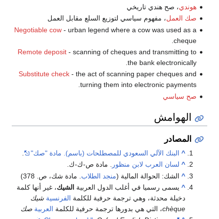
هوندي
، صح هندي تاريخي
صك العمل
، مفهوم سياسي لتوزيع السلع مقابل العمل
Negotiable cow
- urban legend where a cow was used as a
cheque.
Remote deposit
- scanning of cheques and transmitting to
the bank electronically.
Substitute check
- the act of scanning paper cheques and
turning them into electronic payments.
صح سياسي
الهوامش
المصادر
^
البنك الآلي السعودي للمصطلحات (باسم). مادة "صك"
.
^
لسان العرب
لابن منظور
. مادة ص-ك-ك.
^
الشك: الحوالة المالية (
منجد الطلاب
. مادة شك، ص. 378)
^
يسمى رسميا في أغلب الدول العربية
الشيك
، غير أنها كلمة
دخيلة محدثة، وهي ترجمة حرفية للكلمة
الفرنسية
شيك
chèque
، التي هي بدورها ترجمة حرفية للكلمة
العربية
صك