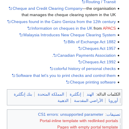
Routing / Transit
Cheque and Credit Clearing Company
—the organisation
that manages the cheque clearing system in the UK
Cheques found in the Cairo Geniza from the 12th century
Information on cheques in the UK
from
APACS
Malaysia Introduces New Cheque Clearing System
Bills of Exchange Act 1882
Cheques Act 1957
.
Canadian Payments Association
Cheques Act 1992
colorful history of personal checks
Software that let's you to print checks and control them
Cheque printing software
لمات الدالة:
الهند
إنگلترة
المملكة المتحدة
بنك إنگلترة
روپا
الأراضي المقدسة
الذهبية
يفات
:
CS1 errors: unsupported parameter
Portal-inline template with redlinked porta
Pages with empty portal templa