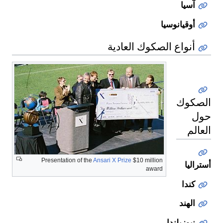
آسيا
أوقيانوسيا
أنواع الصكوك العادية
صكوك
ل
الم
Presentation of the
Ansari X Prize
$10 million
اليا
award
كندا
الهند
نيوزيلندا