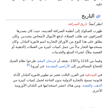
.
التاريخ
 أيضاً:
تاريخ الصرافة
 الصكوك إلى أنظمة الصرافة القديمة، حيث كان يصدرها
افون عند طلب العملاء، لدفع الأموال لأشخاص محددين. وكان
 على هذا النوع من الأوراق التجارية اسم
فاتورة التبادل
. وكان
دمها التجار بدلاً من حمل كميات كبيرة من العملات (الذهبية أو
ية مثلاً)، لشراء السلع والخدمات.
11 و1307، يعتقد أن
فرسان المعبد
طرحوا نظام الشـِك
[6]
اج المسافرين إلى
الأراضي المقدسة
عبر أوروبا.
البنددقية
في القرن الثالث عشر تم تطوير
فاتورة التبادل
كأداة
نية تسمح بالتجارة الدولية بدون الحاجة لحمل كميات كبيرة من
هب
والفضة
. ومن هناك انتشر استخدامها في البلدان الأوروبية
رى.