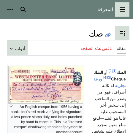
المعرفة
قائمة الرئيسية
بحث
أدوات شخصي
صك
ديل عرض جدول المحتويات
ة
ناقش هذه الصفحة
أدوات
[2]
[1]
ك
أو
الشك
[4]
[3]
Che
ورقة
ية
له ثلاثة
ف، فهو أمر
ر من الساحب
 شخص أخر
An English cheque from 1956 having a
سحوب عليه—
bank clerk's red mark verifying the signature,
a two-pence stamp duty, and holes punched
ا هو البنك—لدفع
by hand to cancel it. This is a "crossed
 معين بمجرد
cheque" disallowing transfer of payment to
لاع عليه لشخص
another account.