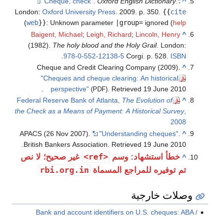
.
Oxford English Dictionary
.
"Cheque, check"
^
London:
Oxford University Press
. 2009. p. 350.
{{
cite
)
web
}}
:
Unknown parameter
|group=
ignored (
help
Baigent, Michael
;
Leigh, Richard
;
Lincoln, Henry
^
(1982).
The holy blood and the Holy Grail
. London:
.
978-0-552-12138-5
Corgi. p. 528.
ISBN
Cheque and Credit Clearing Company (2009).
^
"Cheques and cheque clearing: An historical
.
perspective"
. Retrieved
19 June
2010
(PDF)
Federal Reserve Bank of Atlanta,
The Evolution of
^
the Check as a Means of Payment: A Historical Survey
,
2008
APACS (26 Nov 2007).
"Understanding cheques"
.
^
.
British Bankers Association
. Retrieved
19 June
2010
<ref>
خطأ استشهاد: وسم
غير صحيح؛ لا نص
^
rbi.org.in
تم توفيره للمراجع المسماة
وصلات خارجية
Bank and account identifiers on U.S. cheques: ABA /