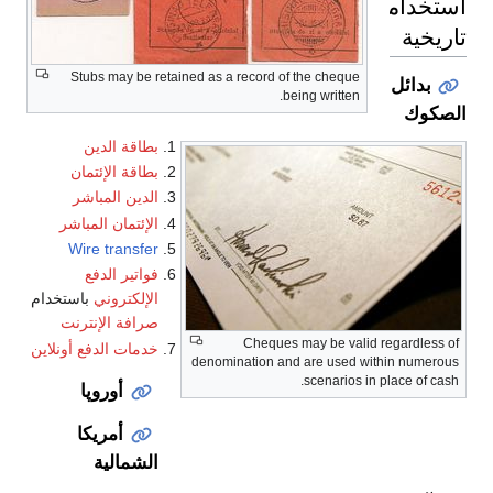
تخدامات
يخية
Stubs may be retained as a record of the cheque
بدائل
being written.
كوك
بطاقة الدين
بطاقة الإئتمان
الدين المباشر
الإئتمان المباشر
Wire transfer
فواتير الدفع
الإلكتروني
باستخدام
صرافة الإنترنت
Cheques may be valid regardless
خدمات الدفع أونلاين
denomination and are used within numer
scenarios in place of ca
أوروپا
أمريكا
الشمالية