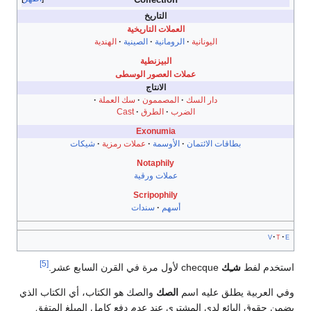
التاريخ
العملات التاريخية
اليونانية
الرومانية
الصينية
الهندية
البيزنطية
عملات العصور الوسطى
الانتاج
دار السك
المصممون
سك العملة
الضرب
الطرق
Cast
Exonumia
بطاقات الائتمان
الأوسمة
عملات رمزية
شيكات
Notaphily
عملات ورقية
Scripophily
أسهم
سندات
v
[5]
خدم لفط
شـِك
checque لأول مرة في القرن السابع عشر.
العربية يطلق عليه اسم
الصك
والصك هو الكتاب، أي الكتاب الذي
 حقوق البائع لدى المشتري عند عدم دفع كامل المبلغ المتفق