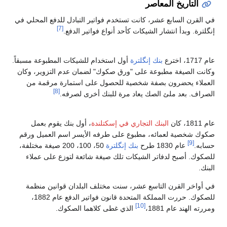
التاريخ المعاصر
لقرن السابع عشر، كانت تستخدم فواتير التبادل للدفع المحلي في
[7]
ترة. وبدأ انتشار الشيكات كأحد أنواع فواتير الدفع.
رع
بنك إنگلترة
أول استخدام للشيكات المطبوعة مسبقاً.
ت الصيغة مطبوعة على "ورق صكوك" لضمان عدم التزوير، وكان
ملاء يحضرون بصفة شخصية للحصول على استمارة مرقمة من
[8]
اف. بعد ملئ الصك يعاد مرة للبنك أخرى لصرفه.
ان
البنك التجاري في إسكتلندة
، أول بنك يقوم بعمل
 شخصية لعمائه، مطبوع على طرفه الأيسر اسم العميل ورقم
[9]
ه.
عام 1830 طرح
بنك إنگلترة
50، 100، 200 صيغة مختلفة،
وك. أصبح لدفاتر الشيكات تلك صيغة شائعة لتوزع على عملاء
ك.
واخر القرن التاسع عشر، سنت مختلف البلدان قوانين منظمة
للصكوك. حررت المملكة المتحدة قانون فواتير الدفع عام 1882،
[10]
ه الهند عام 1881،
الذي غطى كلاهما الصكوك.