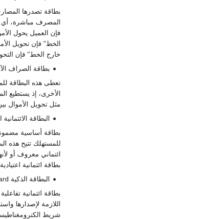
بطاقة تصدرها المصارف
المصرف مباشرة، أي أنه
فإن العميل يحول الأموا
الخط" فإن تحويل الأموا
خارج الخط" فإن التحوي
بطاقة الصراف الآلي  Teller Machines ATM Bank Card
تعطى هذه البطاقة للم
الأخرى، إذ يستطيع الم
مثل تحويل الأموال بين
البطاقة الائتمانية المضمونة ard
بطاقة أساسية مضمونة 
للمستهلك تتيح هذه الب
ائتماني معروف أو لأنه
بطاقة ائتمانية اعتيادية.
البطاقة الذكية Smart Card /chip card
بطاقة ائتمانية تفاعلية
اللازمة لإصدارها واست
شريط الكترومغناطيسي ق