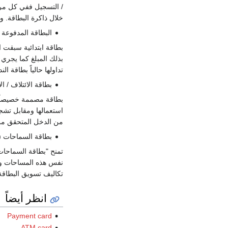
/ التسجيل ففي كل مرة 
خلال ذاكرة البطاقة. 
البطاقة المدفوعة مسبقاً rd
بطاقة ابتدائية سبقت 
بذلك المبلغ كما يجري ا
تداولها حالياً بطاقة 
بطاقة الائتلاف / الانتماء Card
بطاقة مصممة خصيصاً ل
استعمالها ومقابل تشجي
من الدخل المتحقق من
بطاقة السماحات (المكافآت) /
تمنح "بطاقة السماحات"
نفس هذه المساحات ول
تكاليف تسويق البطاقة 
انظر أيضاً
Payment card
ATM card