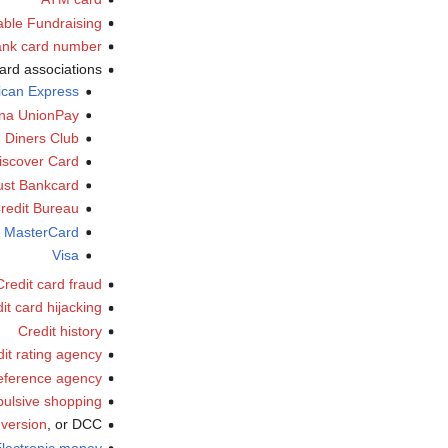
ble Fundraising
nk card number
card associations
ican Express
na UnionPay
Diners Club
iscover Card
ust Bankcard
redit Bureau
MasterCard
Visa
Credit card fraud
it card hijacking
Credit history
it rating agency
reference agency
ulsive shopping
version
, or DCC
lectronic money