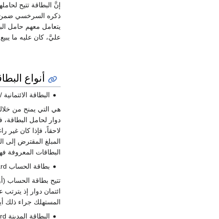
إنَّ البطاقة تتيح لحام
ذكره السرخسي ضمن صور ه
يتعامل معهم حامل البطاق
عليَّ، كان عليه ما يبيع
أنواع البطاق
البطاقة الائتمانية / أو البطاق
هي التي يمنح من خلال
دوار لحامل البطاقة، 
لاحقاً، فإذا كان غير 
المبلغ المقترض إلى الش
البطاقات المعروفة فهي r Card، Visa Card، Discover
بطاقة الحساب Charge Card
تتيح بطاقة الحساب (أ
ائتمان دوار إذ يترتب ع
المستهلك جراء ذلك أية فوائد منها n Card
البطاقة المدينة Debit Card