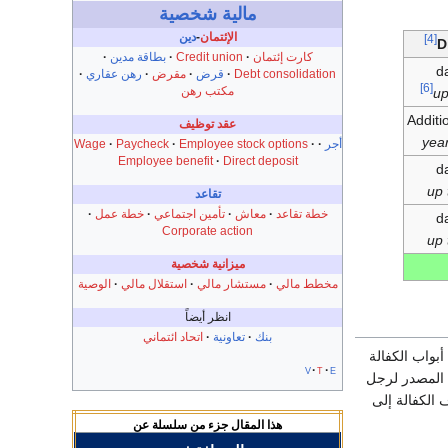
مالية شخصية
الإئتمان
-
دين
[4]
D
كارت إئتمان
Credit union
بطاقة مدين
Debt consolidation
قرض
مقرض
رهن عقاري
[6]
مكتب رهن
up
عقد توظيف
أجر
Employee stock options
Paycheck
Wage
Employee benefit
Direct deposit
up 
تقاعد
خطة تقاعد
معاش
تأمين اجتماعي
خطة عمل
Corporate action
up 
ميزانية شخصية
مخطط مالي
مستشار مالي
استقلال مالي
الوصية
انظر أيضاً
بنك
تعاونية
اتحاد ائتماني
ت (50 – 52) باب من أبواب الكفالة
v
t
e
 – المصدر لرجل
 الكفالة إلى
هذا المقال جزء من
سلسلة
عن