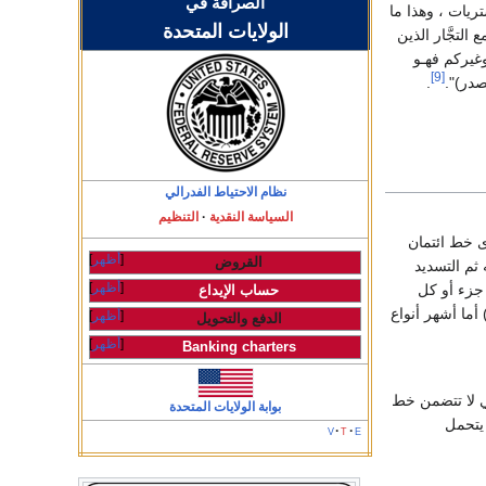
الصرافة في
تريات ، وهذا ما
الولايات المتحدة
التجَّار الذين
وغيركم فهـو
[9]
صدر)".
.
نظام الاحتياط الفدرالي
السياسة النقدية
التنظيم
ى خط ائتمان
أظهر
القروض
ثم التسديد
أظهر
 جزء أو كل
حساب الإيداع
أما أشهر أنواع
أظهر
الدفع والتحويل
أظهر
Banking charters
ي لا تتضمن خط
بوابة الولايات المتحدة
 يتحمل
v
t
e