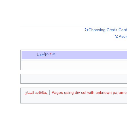
Choosing Credit Car
Avoi
e
t
v
أظهر
Pages using div col with unknown parame
بطاقات ائتمان