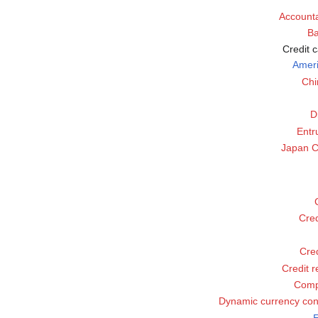
Accounta
Ba
Credit 
Amer
Chi
D
Entr
Japan C
Cred
Cred
Credit 
Comp
Dynamic currency con
E