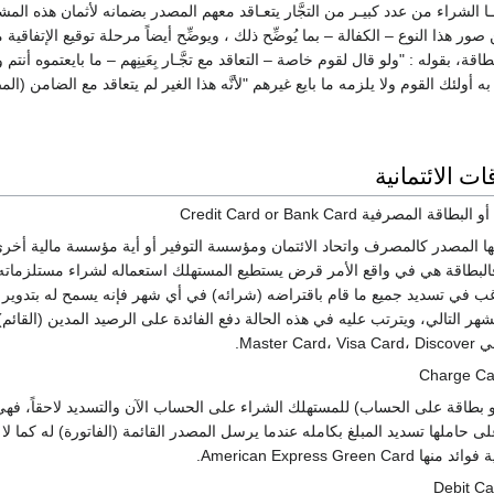
لهـا الشراء من عدد كبيـر من التجَّار يتعـاقد معهم المصدر بضمانه لأثمان هذه المش
ذا النوع – الكفالة – بما يُوضِّح ذلك ، ويوضِّح أيضاً مرحلة توقيع الإتفاقية مع 
ة، بقوله : "ولو قال لقوم خاصة – التعاقد مع تجَّـار بِعَينِهم – ما بايعتموه أنتم 
 به أولئك القوم ولا يلزمه ما بايع غيرهم "لأنَّه هذا الغير لم يتعاقد مع الضامن (الم
ات الائتمانية
ة المصرفية Credit Card or Bank Card
ها المصدر كالمصرف واتحاد الائتمان ومؤسسة التوفير أو أية مؤسسة مالية أخر
فالبطاقة هي في واقع الأمر قرض يستطيع المستهلك استعماله لشراء مستلزماته 
راغب في تسديد جميع ما قام باقتراضه (شرائه) في أي شهر فإنه يسمح له بتدوير
هر التالي، ويترتب عليه في هذه الحالة دفع الفائدة على الرصيد المدين (القائم) 
Maste.
و بطاقة على الحساب) للمستهلك الشراء على الحساب الآن والتسديد لاحقاً، فه
لى حاملها تسديد المبلغ بكامله عندما يرسل المصدر القائمة (الفاتورة) له كما لا
American Express Gree.