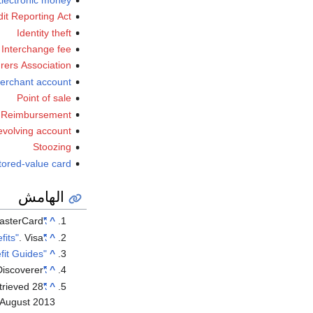
dit Reporting Act
Identity theft
Interchange fee
rers Association
erchant account
Point of sale
Reimbursement
volving account
Stoozing
tored-value card
الهامش
asterCard.
"Credit Card protection, assistance and savings"
^
. Visa.
"Card Benefits"
^
"Retail, Entertainment and Travel Protection Benefit Guides"
^
Discoverer.
"Exploring Credit Card Benefits"
^
trieved
28
"Return Protection | Personal | Visa USA"
^
August
2013