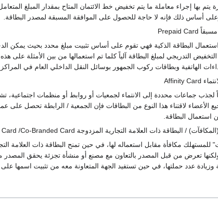
يتم بها إجراء معاملة ما يتم تخفيض خط الائتمان المتاح بمقدار المبلغ المتعام
وعلى أساس ذلك فإنه لا حاجة للحصول على الموافقة المسبقة لمصدر البطاقة.
Prepaid Ca
استعمال البطاقة الذكية فهي تقوم على أساس تثبيت مبلغ محدد بحيث يمكن الد
لتخفيض التدريجي لمبلغ البطاقة آلياً كلما تم استعمالها من بين الأمثلة على هذه
النداءات الهاتفية وبطاقات ركوب الجمهور بوسائل النقل الداخلي العام في المراكز
Affinity 
جذب جماعات محددة إلى الانتماء لجمعيات أو روابط أو منظمات اجتماعية، ت
ع الأعضاء لاقتناء هذا النوع من البطاقات فإن الجمعية / الرابطة تحصل على عمو
 استعمال البطاقة.
 البطاقة ذات العلامة التجارية المزدوجة Rebare or Reward Card /Co-Branded Card
 للمستهلك مكافأة مقابل استعماله لها، في حين تمنح البطاقة ذات العلامة التجا
كنها تعرض من قبل المصدر بالتعاون مع مصنع أو منشأة تجزئة يحقق المصدر م
وزيادة عدد حملتها، في حين تستفيد الجهة المتعاونة معه من تثبيت اسمها على ا