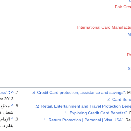
Fair Cre
International Card Manufactu
M
Re
S
.
"Car Rental Loss Damage Insurance - American Express"
^
. M
st
2013
^
.
شعبان 1412 هـ) حكم التعاقد بآلات الإتصال الحديثة.
. 
^
الإمام
. Re
بقلم د. 
.