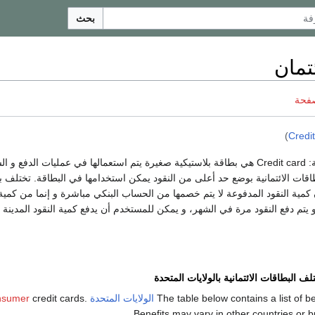
بحث
تمان
صفحة
)
Credi
ة:
Credit card
هي بطاقة بلاستيكية صغيرة يتم استعمالها في عمليات الدفع و ال
قات الائتمانية بوضع حد أعلى من النقود يمكن استخدامها في البطاقة. تختلف بط
 كمية النقود المدفوعة لا يتم خصمها من الحساب البنكي مباشرة و إنما من كمية ا
يتم دفع النقود مرة في الشهر، و يمكن للمستخدم أن يدفع كمية النقود المدينة 
ف البطاقات الائتمانية بالولايات المتحدة
The table below contains a list of be
الولايات المتحدة
for
credit cards.
nsumer
Benefits may vary in other countries or b