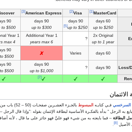
[3]
[2]
[1]
iscover
American Express
Visa
MasterCard
90 days
90 days
90 days
60 days
[5]
 to $500
up to $300
up to $250
up to $250
1 Additional Year
1 Additional Year
2x Original
?
E
4 years max
6 years max
up to 1 year
90 days
Varies
60 days
to $500
90 days
90 days
?
90 days
Loss/
to $500
up to $1,000
[7]
Ren
الائتمان
 السرخسي
فـي كتابـه
المبسوط
بالجـزء العشـرين صفحـا
ايع به الرجل " بدأه بالفكـرة الأساسية لبطاقة الإئتمان بقوله :"وإذا قال الرجل
مل البطاقة
– فما بايعته به من شيء فهو عليَّ فهو جائز على ما قال ، لأنه أضاف
[8]
 الأصيل
.