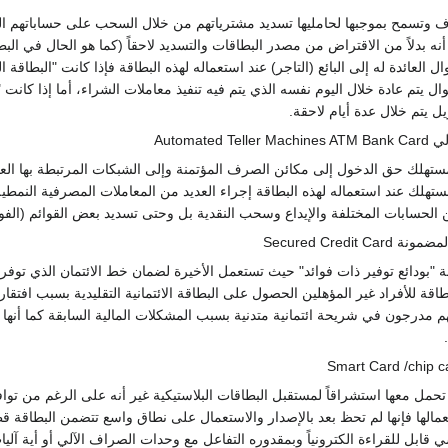
 وتسمح بموجبها لحامليها تسديد مشترياتهم من خلال السحب على حساباتهم ال
 بدلاً من الاقتراض من مصدر البطاقات والتسديد لاحقاً (كما هو الحال في البطاق
ل العائدة له إلى البائع (التاجر) عند استعماله لهذه البطاقة فإذا كانت "البطاقة ا
ل يتم عادة خلال اليوم نفسه الذي يتم فيه تنفيذ معاملات الشراء، أما إذا كانت "
ل يتم خلال عدة أيام لاحقة.
Automated
ستهلك حق الدخول إلى مكائن الصرف المؤتمنة وإلى الشبكات المرتبطة بها الع
ستهلك عند استعماله لهذه البطاقة إجراء العديد من المعاملات المصرفية النمطية 
 الحسابات المختلفة والإيداع وسحب النقدية بل وحتى تسديد بعض القوائم (الفوا
Secured Credit C
"بودائع توفير ذات فوائد" حيث تستعمل الأخيرة لضمان خط الائتمان الذي توفره
طاقة للأفراد غير المؤهلين الحصول على البطاقة الائتمانية التقليدية بسبب افتق
م مدرجون في شريحة ائتمانية متدنية بسبب المشكلات المالية السابقة كما أنها
 تحمل معها استشراقاً لمستقبل البطاقات البلاستيكية غير أنه على الرغم من توافر
عمالها فإنها لم تحظ بعد بالإصدار والاستعمال على نطاق واسع تتضمن البطاقة ق
ابل للقراءة الكترونياً وبمقدوره التفاعل مع وحدات الصراف الآلي أو أية آلي