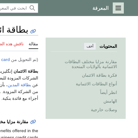
المعرفة
القائمة الرئيسية
بطاقة ائ
مقالة
ناقش هذه ال
المحتويات
أخف
(تم التحويل من
t card
مقارنة مزايا مختلف البطاقات
الائتمانية بالولايات المتحدة
بطاقة الائتمان
إنگليزي
فكرة بطاقة الائتمان
الشركات المزودة للبطا
أنواع البطاقات الائتمانية
عن
بطاقة المدين
، بأن
من الشركة المزودة. و 
انظر أيضاً
أجزاء مع فائدة بنكية.
الهامش
وصلات خارجية
مقارنة مزايا مختل
nefits offered in the
usiness credit cards.