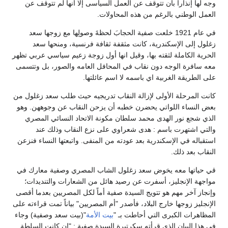
وجه لها إنذارا بأن تتوقف عن العمل السياسى إلا أنها لم تتوقف عن
العمل الوطني بالرغم من هذه المحاولات.
في عام 1921 خلعت صفية الحجابَ لحظةَ وصولِها مع زوجها سعد
زغلول إلى الإسكندرية، كانت مثقفة ثقافة فرنسية، ومنحها سعد
الحرية الكاملة لثقته بها، وقيل انها أول زوجة زعيم سياسي عربي تظهر
معه سافرة الوجه دون نقاب في المحافل العامه والصور، بل وتتسمى
على الطريقة الغربية اي باسمه لا اسم عائلتها.
كانت المرحلة الأولى لإزالة النقاب تدريجيه حيث طلب سعد زغلول من
بعض النساء اللواتي يحضرن خطبه أن يزحن النقاب عن وجوههن. وهو
الذي شجع نور الهدى محمد سلطان مكونة الاتحاد النسائي المصري
والتي اشتهرت باسم : هدى شعراوي على نزع النقاب وذلك عند
استقباله في الإسكندرية بعد عودته من المنفى. واتبعتها النساء فنزعن
النقاب بعد ذلك.
قي حياتها معه يخوض سعد زغلول الشاب المصري وصفية معارك في
مواجهة الإنجليز، أسفرت عن رصيد هائل من الشعارات والتنديدات؛
وإنجاز آخر مهم هو تتويج السيدة صفية أماً لكل المصريين بعدما أقصى
الإنجليز زوجها خارج البلاد، فأصدر "أم المصريين" بياناً تمت قراءته على
المظاهرات الكبرى التي أحاطت بـ "
بيت الأمة
"(بيت سعد وصفية) وجاء
في هذا البيان الذي قرأته سكرتيرة السيدة صفية : "إن كانت السلطة