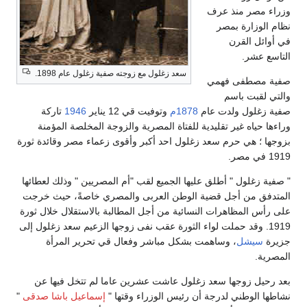
وزراء مصر منذ عرف
نظام الوزارة بمصر
في أوائل القرن
التاسع عشر.
سعد زغلول مع زوجته صفية زغلول عام 1898.
صفية مصطفى فهمي
والتي لقبت باسم
صفية زغلول ولدت عام
1878م
وتوفيت قي 12 يناير
1946
تاركة
وراءها حياه غير تقليدية للفتاة المصرية والزوجة المخلصة المؤمنة
بزوجها ؛ هي حرم سعد زغلول احد أكبر وأقوى زعماء مصر وقائدة ثورة
1919 في مصر.
" صفية زغلول " أطلق عليها الجميع لقب "أم المصريين " وذلك لعطائها
المتدفق من أجل قضية الوطن العربى والمصري خاصةً، حيث خرجت
على رأس المظاهرات النسائية من أجل المطالبة بالاستقلال خلال ثورة
1919. وقد حملت لواء الثورة عقب نفى زوجها الزعيم سعد زغلول إلى
جزيرة
سيشل
، وساهمت بشكل مباشر وفعال قي تحرير المرأة
المصرية.
بعد رحيل زوجها سعد زغلول عاشت عشرين عاما لم تتخل فيها عن
نشاطها الوطني لدرجة أن رئيس الوزراء وقتها "
إسماعيل باشا صدقى
"