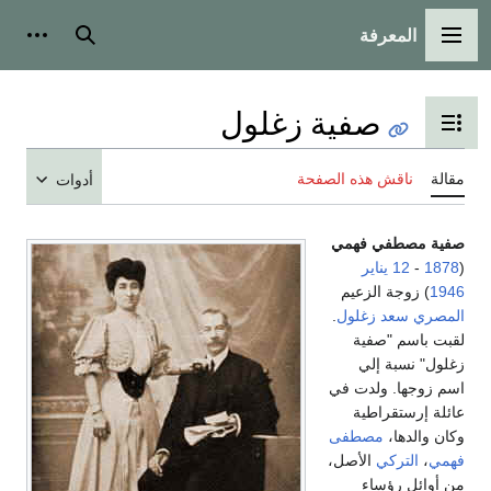
المعرفة
القائمة الرئيسية
بحث
أدوات
صفية زغلول
تبديل عرض جدول المحتويات
مقالة
ناقش هذه الصفحة
أدوات
صفية مصطفي فهمي
(
1878
-
12 يناير
1946
) زوجة الزعيم
المصري
سعد زغلول
.
لقبت باسم "صفية
زغلول" نسبة إلي
اسم زوجها. ولدت في
عائلة إرستقراطية
وكان والدها،
مصطفى
فهمي
،
التركي
الأصل،
من أوائل رؤساء