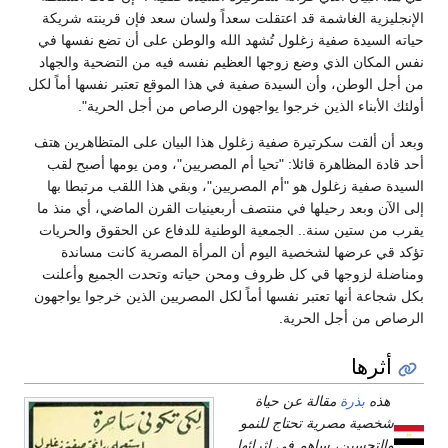
الإنجليزية الغاشمة قد اعتقلت سعداً ولسان سعد فإن قرينته شريكة
حياته السيدة صفية زغلول تُشهد الله والوطن على أن تضع نفسها في
نفس المكان الذي وضع زوجها العظيم نفسه فيه من التضحية والجهاد
من أجل الوطن، وأن السيدة صفية في هذا الموقع تعتبر نفسها أماً لكل
أولئك الأبناء الذين خرجوا يواجهون الرصاص من أجل الحرية".
وبعد أن ألقت سكرتيرة صفية زغلول هذا البيان على المتظاهرين هتف
أحد قادة المظاهرة قائلا: "تحيا أم المصريين"، ومن يومها أصبح لقب
السيدة صفية زغلول هو "أم المصريين"، وبقي هذا اللقب مرتبطا بها
إلى الآن وبعد رحيلها في منتصف أربعينيات القرن الماضي، أي منذ ما
يقرب من ستين سنة.. الجمعية الوطنية للدفاع عن الحقوق والحريات
تؤكد قي عرضها لشخصية اليوم أن المرأة المصرية كانت مساندة
ومناضلة لزوجها قي كل ظروف ومحن حياته وتحدت الجميع وأعلنت
بكل شجاعة أنها تعتبر نفسها أماً لكل المصريين الذين خرجوا يواجهون
الرصاص من أجل الحرية.
أثرها
هذه
بذرة
مقالة عن حياة
شخصية مصرية تحتاج للنمو
والتحسين، ساهم في إثرائها