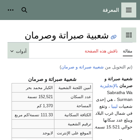
المعرفة
القائمة الرئيسية
بحث
أدوات
شعبية صبراتة وصرمان
تبديل عرض جدول المحتويات
مقالة
ناقش هذه الصفحة
أدوات
(تم التحويل من
شعبية صبراتة و صرمان
)
شعبية صبراتة و
شعبية صبراتة و صرمان
صرمان
بالإنجليزية
أمين اللجنة الشعبية
الكبار محمد بحر
Sabratha Wa
عدد السكان
152,521 نسمة
Surman ، هي إحدى
المساحة
1,370 كم
شعبيات
ليبيا
، وتقع
في شمال غرب البلاد
الكثافة السكانية
111.33 نسمة/كم مربع
ويبلغ عدد سكانها
ترقيم الشعبية
حوالي 15.521 نسمة.
الموقع على الإنترنت
لايوجد