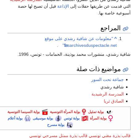
لتي قدمت عن طريقها حفلات إلى
الإذاعة
قبل أن تصبح لها حصة
سبوعية خاصة بها.
المراجع
^
"معلومات عن شافية رشدي على موقع
.
lesarchivesduspectacle.net"
افية رشدي، منشورات محمد بوذينة، الحمامات - تونس، 1996.
مواضيع ذات صلة
جماعة تحت السور
شافية رشدي
المدرسة الرشيدية
الصادق ثريا
بوابة تمثيل
بوابة المرأة التونسية
بوابة السينما التونسية
بوابة المرأة
بوابة تونس
بوابة موسيقى
بوابة أعلام
بوابة مسرح
الب:بذرة مغني تونسي
قالب:بذرة ممثل مسرحي تونسي