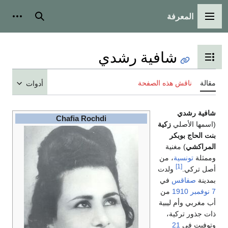
المعرفة
القائمة الرئيسية
بحث
أدوات شخ
شافية رشدي
تبديل عرض جدول المحتويات
قالة
ناقش هذه الصفحة
أدوات
افية رشدي
Chafia Rochdi
اسمها الأصلي
زكية
نت الحاج بوبكر
لمراكشي
) مغنية
ممثلة
تونسية
، من
[1]
صل تركي.
ولدت
مدينة
صفاقس
في
نوفمبر
1910
من
ب مغربي وأم ليبية
ات جذور تركية،
توفيت في
21