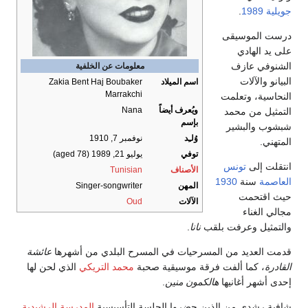
ويلية
1989
.
رست الموسيقى
لى يد الهادي
لشنوفي عازف
معلومات عن الخلفية
لبيانو والآلات
اسم الميلاد
Zakia Bent Haj Boubaker
Marrakchi
لنحاسية، وتعلمت
ويُعرف أيضاً
Nana
لتمثيل من محمد
بإسم
بشوب والبشير
وُلـِد
نوفمبر 7, 1910
لمتهني.
توفي
يوليو 21, 1989
(aged 78)
نتقلت إلى
تونس
الأصناف
Tunisian
لعاصمة
سنة
1930
المهن
Singer-songwriter
يث اقتحمت
الآلات
Oud
جالي الغناء
التمثيل وعرفت بلقب
نانا
.
دمت العديد من المسرحيات في المسرح البلدي من أشهرها
عائشة
لقادرة
، كما ألفت فرقة موسيقية صحبة
محمد التريكي
الذي لحن لها
حدى أشهر أغانيها
هالكمون منين
.
افية رشدي من الذين حضروا الجلسة التأسيسية
المدرسة الرشيدية