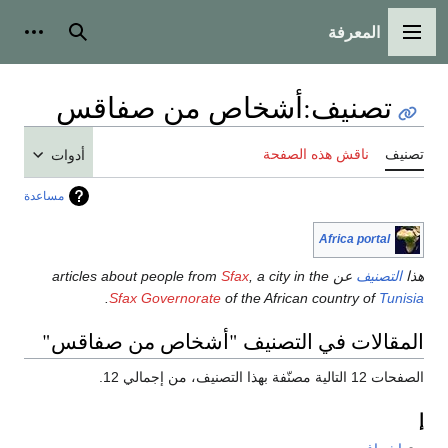
المعرفة
القائمة الرئيسية
بحث
أدوات
تصنيف
:
أشخاص من صفاقس
تصنيف
ناقش هذه الصفحة
أدوات
مساعدة
Africa portal
هذا
التصنيف
عن articles about people from
, a city in the
Sfax
.
Sfax Governorate
of the African country of
Tunisia
المقالات في التصنيف "أشخاص من صفاقس"
الصفحات 12 التالية مصنّفة بهذا التصنيف، من إجمالي 12.
إ