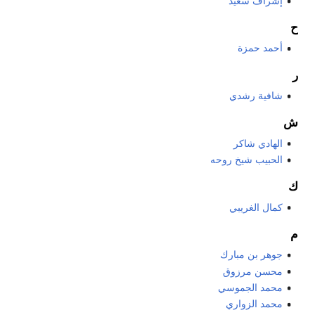
إشراف سعيد
ح
أحمد حمزة
ر
شافية رشدي
ش
الهادي شاكر
الحبيب شيخ روحه
ك
كمال الغريبي
م
جوهر بن مبارك
محسن مرزوق
محمد الجموسي
محمد الزواري