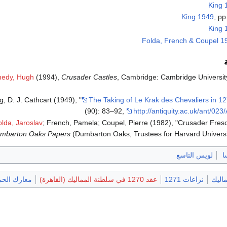
King 
King 1949
, p
King 
Folda, French & Coupel 1
edy, Hugh
(1994),
Crusader Castles
, Cambridge: Cambridge Universit
g, D. J. Cathcart (1949), "
The Taking of Le Krak des Chevaliers in 1
(90): 83–92
,
http://antiquity.ac.uk/ant/02
lda, Jaroslav
; French, Pamela; Coupel, Pierre (1982), "Crusader Fres
mbarton Oaks Papers
(Dumbarton Oaks, Trustees for Harvard Univers
ا
لويس التاسع
اليك
نزاعات 1271
عقد 1270 في سلطنة المماليك (القاهرة)
معارك الحمل