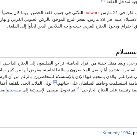
[3]
جية لمدخل القلعة.
ن في 21 مارس
outwork
الثلاثي في جنوب قلعة الحصن، ربما كان محمياً
خشبية، تم الاستيلاء عليه. في 29 مارس، تفجر البرج الموجود بالركن الجنوبي الغربي وإن
تراق ودخول الجناح الغربي حيث واجه الفلاحين الذين لجأوا إلى القلعة.
استسلام
جي، وبعد مقتل حفنة من أفراد الحامية، تراجع الصليبيون إلى الجناح الداخلي ال
وء استمرت عشرة أيام، نقل المحاصرون رسالة للحامية، يفترض أنها من كبير ساد
طرابلس والذي يمنحهم فيها الإذن بالإستسلام للمحاصرين. بالرغم من أن الرس
[3]
لحامية استسلمت وحافظ السلطان على حياتهم.
تولى الملاك الجدد للقلعة أعما
[4]
فة رئيسية على الجناح الخارجي.
تم تحويل مصلى الإسبرتية إلى
مسجد
وأضيف
Kennedy 1994
, p