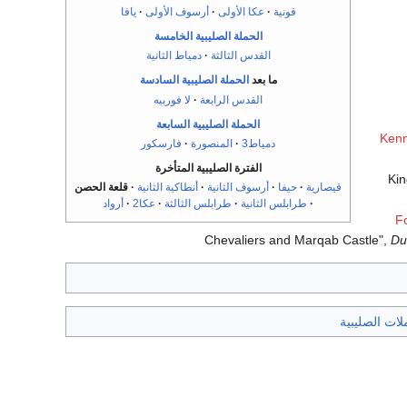
قونية
عكا الأولى
أرسوف الأولى
يافا
الحملة الصليبية الخامسة
القدس الثالثة
دمياط الثانية
ما بعد
الحملة الصليبية السادسة
القدس الرابعة
لا فوربيه
الحملة الصليبية السابعة
Kenn
دمياط3
المنصورة
فارسكور
الفترة الصليبية المتأخرة
Kin
قيصارية
حيفا
أرسوف الثانية
أنطاكية الثانية
قلعة الحصن
طرابلس الثانية
طرابلس الثالثة
عكا2
أرواد
Fo
Chevaliers and Marqab Castle",
Du
ات الصليبية