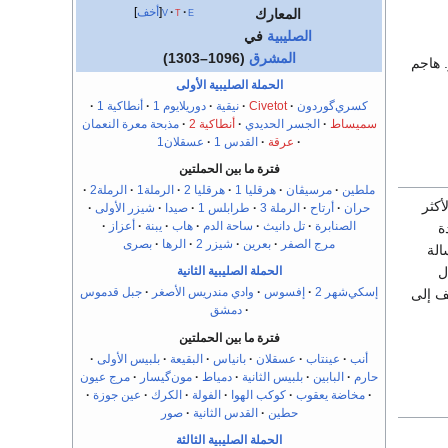
e
t
v
أخف
المعارك
الصليبية
في
المشرق
(1096–1303)
هار. هاجم
الحملة الصليبية الأولى
كسري‌گوردون
Civetot
نيقية
دوريلايوم 1
أنطاكية 1
سميساط
الجسر الحديدي
أنطاكية 2
مذبحة معرة النعمان
عرقة
القدس 1
عسقلان1
فترة ما بين الحملتين
ملطين
مرسيڤان
هرقليا 1
هرقليا 2
الرملة1
الرملة2
أكثر
حران
أرتاح
الرملة 3
طرابلس 1
صيدا
شيزر الأولى
الصنابرة
تل دانيث
ساحة الدم
هاب
يبنة
أعزاز
ة
مرج الصفر
بعرين
شيزر 2
الرها
بصرى
الة
ل
الحملة الصليبية الثانية
إسكي‌شهر 2
إفسوس
وادي مندريس الأصغر
جبل قدموس
 إلى
دمشق
فترة ما بين الحملتين
أنب
عينتاب
عسقلان
بانياس
البقيعة
بلبيس الأولى
حارم
البابين
بلبيس الثانية
دمياط
مون‌گيسار
مرج عيون
مخاضة يعقوب
كوكب الهوا
الفولة
الكرك
عين جوزة
حطين
القدس الثانية
صور
الحملة الصليبية الثالثة