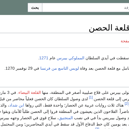
بحث
لعة الحصن
صفحة
قطت في أيدي السلطان
المملوكي
بيبرس
عام
1271
.
تعامل مع قلعة الحصن بعد وفاة
لويس التاسع من فرنسا
في 29 نوفمبر 1270.
تولى بيبرس على قلاع صليبية أصغر في المنطقة، منها
القلعة البيضاء
. في 3 
[1]
لدى وصول السلطان كان الحصن فعلياً محاصر من قبل
[2]
هناك ثلاث روايات عربية عن الحصار؛ واحدة فقط، التي رواها
ابن شداد
، والذ
اضراً. الفلاحون الذين يعيشون في المنطقة فروا إلى الحصن طلباً للأمان وبقوا 
رد وصول بيبريس بدأ في في نصب
المنجنيق
، سلاح قوي في الحصار وجهه بيبرس
اد، بعد يومين كان خط الدفاع الأول قد سقط في أيدي المحاصرين؛ ومن المحتمل أ