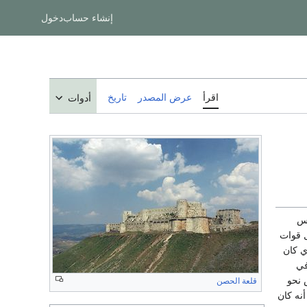
إنشاء حساب
دخول
اقرأ
عرض المصدر
تاريخ
أدوات
مارس
 قوات
ي كان
في
 نحو
قلعة الحصن
نه كان