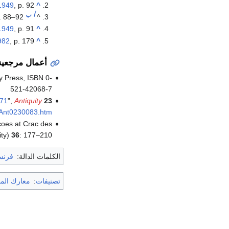
1949
, p. 92
^
أ
ب
p. 88–92
^
1949
, p. 91
^
982
, p. 179
^
أعمال مرجعية
y Press, ISBN 0-
521-42068-7
271
",
Antiquity
23
3/Ant0230083.htm
coes at Crac des
ity)
36
: 177–210
الكلمات الدالة:
فرنس
تصنيفات
:
معارك المم