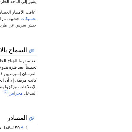
يشير إلى الباحة الخار
أعاقت الأمطار الحصار، لك
بحسيكات
جيش بيبرس عن طريق اخ
السماح بال
بعد سقوط الجناح الخار
تحصيناً. بعد فترة هد
الفرسان إسبرطيين في 
كانت مزيفة، إلا أن ا
الإصلاحات، وركزوا بص
[5]
المدخل
محرابين
.
المصادر
p. 148–150
^