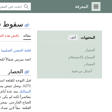
المعرفة
القائمة الرئيسية
سقوط ق
مقالة
ناقش هذه ال
المحتويات
أخف
الحصار
قلعة الحصن
الصليبية
س
السماح بالاستسلام
اتجه بيبرس شمالاً لل
المصادر
الحصار
أعمال مرجعية
قبل التوجه للقلعة اس
1271، وصل جيش بيبرس إلى قلعة الحصن.
المماليك
منذ عدة أيام.
معاصراً لكنه لم يكن ح
الجناح الخارجي. بمج
القلعة. تبعاً لابن شد