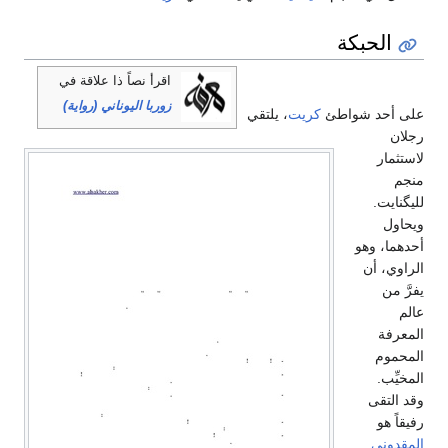
الحبكة
اقرأ نصاً ذا علاقة في
زوربا اليوناني (رواية)
على أحد شواطئ
كريت
، يلتقي
رجلان
لاستثمار
منجم
لليگنايت.
ويحاول
أحدهما، وهو
الراوي، أن
يفرَّ من
عالم
المعرفة
المحموم
المخيِّب.
وقد التقى
رفيقاً هو
المقدوني