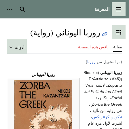
المعرفة
القائمة الرئيسية
بحث
أدوات
زوربا اليوناني (رواية)
تبديل عرض جدول المحتويات
مقالة
ناقش هذه الصفحة
أدوات
(تم التحويل من
زوربا
)
زوربا اليوناني
(
Βίος και
زوربا اليوناني
Πολιτεία του Αλέξη
Ζορμπά
، لاتينية:
Víos
kai Politeía tou Aléxē
Zorbá
، إنگليزية:
)،
Zorba the Greek
هي رواية من تأليف
نيكوس كزنتزاكس
،
نُشرت لأول مرة عام