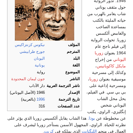
1946. تدور الرواية
حول مثقف يوناني
شاب يغامر بالهرب من
حياته المليئة بالكتب
بمساعدة الصاخب
والغامض ألكسس
زوربا. تحولت الرواية
المؤلف
نيكوس كزنتزاكيس
إلى فيلم ناجح عام
المترجم
جورج طرابيشي
1964 بعنوان
زوربا
البلد
اليونان
اليوناني
من إخراج
اللغة
يونانية
مايكل كاكويانيس
،
وكذلك إلى مسرحية
الموضوع
رواية
موسيقية بعنوان
زوربا
،
الناشر
جون ليمان المحدودة
ومسرحية إذاعية على
ناشر الترجمة العربية
دار الآداب
بي بي سي. في الفيلم،
الإصدار
1946 (الأصل اليوناني)
يحل محل الشاب
تاريخ الترجمة
1996
(بالعربية)
اليوناني شخص
عدد الصفحات
316
إنگليزي، الراوي، يكتب
عن مخطوطة عن
بوذا
. هذا الشاب يقابل ألكسيس زوربا الذي يؤثر على
نظرته للحياة. الراوي، المجهول الأسمن يستأجر زوربا ليشرف على
العمال في منجم
الليگنايت
الذي يملكه في
كريت
.