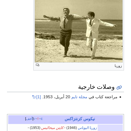
زوربا
وصلات خارجية
مراجعة كتاب في
مجلة تايم
20 أبريل، 1953.
[1]
نيكوس كزنتزاكس
e
t
v
أخف
زوربا اليوناني
(1946)
كاپتن ميخاليس
(1953)