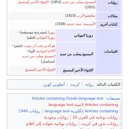
المسيح يصلب من جديد
(1954)
الإغواء الأخير للمسيح
روايات
(1955)
مخلصو الرب
(1923)
مقالات
الأوديسة: تتمة حديثة
(1938)
كتابات أخرى
زوربا
(مسرحية موسيقية)
زوربا اليوناني
زوربا اليوناني
(فيلم)
هو الذي يجب أن يموت
(فيلم)
الآلام اليونانية
(أوپا)
اقتباسات
المسيح يصلب من جديد
المسيح يصلب من جديد
(مسلسل)
الإغواء الأخير للمسيح
الإغواء الأخير للمسيح
الكلمات الدالة:
رواية
كريت
أنطوني كوين
تصنيفات
:
Articles containing Greek-language text
Articles containing لاتينية-language text
Articles containing إنگليزية-language text
روايات 1946
روايات يونانية في القرن 20
روايات وجودية
روايات تدور في كريت
روايات يونانية تحولت إلى أفلام