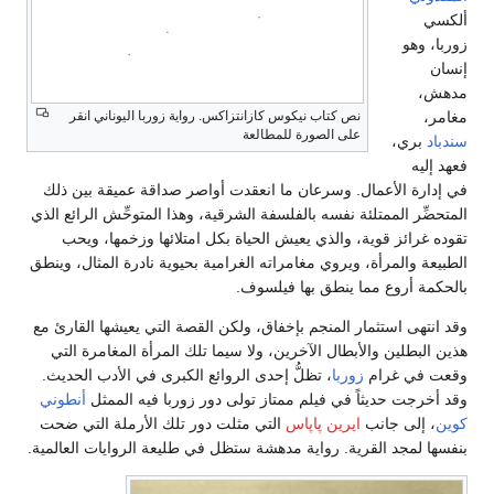
ألكسي
زوربا، وهو
إنسان
مدهش،
نص كتاب نيكوس كازانتزاكس. رواية زوربا اليوناني انقر
مغامر،
على الصورة للمطالعة
سندباد
بري،
فعهد إليه
في إدارة الأعمال. وسرعان ما انعقدت أواصر صداقة عميقة بين ذلك
المتحضِّر الممتلئة نفسه بالفلسفة الشرقية، وهذا المتوحِّش الرائع الذي
تقوده غرائز قوية، والذي يعيش الحياة بكل امتلائها وزخمها، ويحب
الطبيعة والمرأة، ويروي مغامراته الغرامية بحيوية نادرة المثال، وينطق
بالحكمة أروع مما ينطق بها فيلسوف.
وقد انتهى استثمار المنجم بإخفاق، ولكن القصة التي يعيشها القارئ مع
هذين البطلين والأبطال الآخرين، ولا سيما تلك المرأة المغامرة التي
وقعت في غرام
زوربا
، تظلُّ إحدى الروائع الكبرى في الأدب الحديث.
وقد أخرجت حديثاً في فيلم ممتاز تولى دور زوربا فيه الممثل
أنطوني
كوين
، إلى جانب
ايرين پاپاس
التي مثلت دور تلك الأرملة التي ضحت
بنفسها لمجد القرية. رواية مدهشة ستظل في طليعة الروايات العالمية.