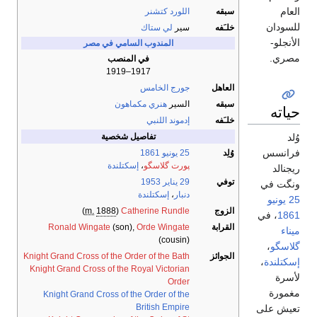
العام
سبقه
اللورد كتشنر
للسودان
خلـَفه
سير
لي ستاك
الأنجلو-
المندوب السامي في مصر
مصري.
في المنصب
1917–1919
العاهل
جورج الخامس
سبقه
السير
هنري مكماهون
حياته
خلـَفه
إدموند اللنبي
تفاصيل شخصية
وُلد
فرانسس
وُلِد
25 يونيو
1861
پورت گلاسگو
،
إسكتلندة
ريجنالد
توفي
29 يناير
1953
ونگت في
دنبار
،
إسكتلندة
25 يونيو
الزوج
Catherine Rundle
(
1888
m.
)
1861
، في
القرابة
Orde Wingate
(son),
Ronald Wingate
ميناء
(cousin)
گلاسگو
،
الجوائز
Knight Grand Cross of the Order of the Bath
إسكتلندة
،
Knight Grand Cross of the Royal Victorian
لأسرة
Order
مغمورة
Knight Grand Cross of the Order of the
British Empire
تعيش على