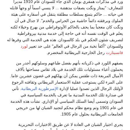
ورد في مذكرات همفري بومان الذي جاء للسودان عام 1910 مديراً
للمعارف: "يمتاز ونگت بصفات مدهشة ... لا ينسي اسماً أو وجهاً قابله
في حياته ... حاكم يتمتع بسلطات مطلقة يتنقل في أسفاره على هيئة
الملوك وبرفقته دائماً حاشية من الحراس والخدم". لا جدال في أن
ونگت كان معجباً بما يحف بالحاكم الأوتوقراطي من بهرج وخيلاء لكنه
يعلم في الوقت نفسه أنه في حاجة إلى خدمة مدنية بيروقراطية
لتصريف شئون الحكم في بلد كالسودان. هذه هي الخدمة التي وفرها له
وللسودان "أكفأ نخبة من الرجال في العالم" على حد تعبير
لورد
فانسيتارت
رجل الخارجية البريطانية المخضرم.
يصفهم اللورد في ذكرياته بأنهم بفضل طباعهم وسلوكهم أجدر من
يحملون أعباء مسئوليات تلك الخدمة في بلاد تقاس مساحتها بآلاف
الأميال المربعة ذات طقس يمكن أن يهلكهم في غضون عشرين عاما.
على المرء لكي يستوعب عقلية الاستعمار البريطاني وثقافته الرجوع
لأولئك الرجال الذين تصدوا عمليا لإدارة
الإمبرطورية البريطانية
. تأتي
في صدارة تلك الخدمة المدنية ما تعرف بالخدمة السياسية في
السودان وتسمى أيضا السلك السياسي أو الإداري. نشأت هذه الخدمة
في عام 1901 وتم وضع نظام محكم لتجنيد الشبان لها من خريجي
الجامعات البريطانية بحلول عام 1905.
يجري اختيار الشبان في العادة لا عن طريق الاختبارات التحريرية