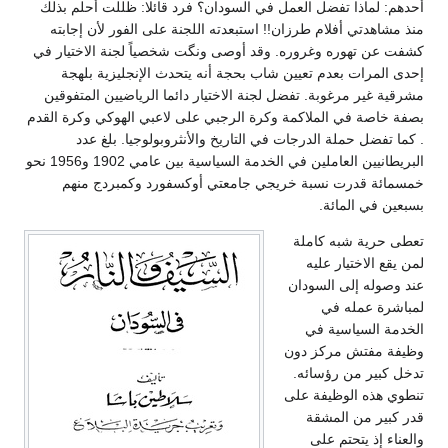
أحدهم: لماذا تفضل العمل في السودان؟ فرد قائلا: ظللت أحلم بذلك
منذ مشاهدتي أفلام طرزان!! استبعدته اللجنة على الفور لأن إجابته
كشفت عن تهوره وغروره. وقد أوصى ونگت شخصياً لجنة الاختيار في
إحدى المرات بعدم تعيين شاب بحجة أنه يتحدث الإنجليزية بلهجة
مشرقية غير مرغوبة. تفضل لجنة الاختيار دائما الرياضيين المتفوقين
بصفة خاصة في الملاكمة وكرة الرجبي على لاعبي الهوكي وكرة القدم
. كما تفضل حملة الدرجات في التاريخ والأنثروبولوجيا. بلغ عدد
البريطانيين العاملين في الخدمة السياسية بين عامي 1902 و1956 نحو
خمسمائة قدرت نسبة خريجي جامعتي أوكسفورد وكمبردج منهم
بسبعين في المائة.
تعطى حرية شبه كاملة
لمن يقع الاختيار عليه
عند وصوله إلى السودان
لمباشرة عمله في
الخدمة السياسية في
وظيفة مفتش مركز دون
تدخل كبير من رؤسائه.
تنطوي هذه الوظيفة على
قدر كبير من المشقة
والعناء إذ يتحتم على