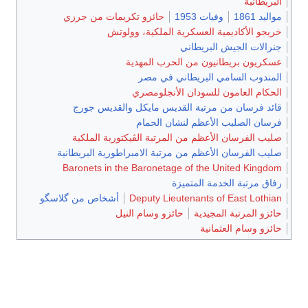
البريطانية
مواليد 1861
وفيات 1953
حائزو تكريمات من جرزي
خريجو الأكاديمية العسكرية الملكية، وولوتش
جنرالات الجيش البريطاني
عسكريون بريطانيون من الحرب المهدية
المندوب السامي البريطاني في مصر
الحكام العامون للسودان الأنجلومصري
قائد فرسان من مرتبة القديس مايكل والقديس جورج
فرسان الصليب الأعظم لنشان الحمام
صليب الفرسان الأعظم من المرتبة الڤيكتورية الملكية
صليب الفرسان الأعظم من مرتبة الامبراطورية البريطانية
Baronets in the Baronetage of the United Kingdom
رفاق مرتبة الخدمة المتميزة
Deputy Lieutenants of East Lothian
أشخاص من گلاسگو
حائزو المرتبة المجيدية
حائزو وسام النيل
حائزو وسام العثمانية