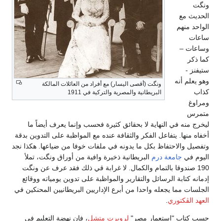
ونگت
الحديث مع
الواحد منهم
ساعات
وساعات –
كما ذكر
ستيفنز -
وهو يعلم أنه
ونگت (أقصى اليسار) مع أفراد من العائلات المالكة
كذاب
البريطانية والمصرية والتركية في 1911
ومراوغ
متمرس
ليخرج منه في النهاية لا بحقائق كثيرة فحسب وإنما يعرف أيضاً ما
أخفاه منها. يتفاعل الفكر والثقافة عنده مع المواظبة على التدوين بدقة
وتفصيل والاحتفاظ بكل ما يدونه في ملفات خوفا من ضياعها. هكذا نجد
اليوم في
جامعة درم
البريطانية ذخيرة وافية من أوراق ونگت، تملأ
190 صندوقا بالتمام والكمال. لا غرابة قي ذلك فقد عرف عن ونگت
إدمانه كتابة الرسائل والتقارير والمواظبة على تدوين يومياته ووقائع
الجلسات مما يجعله واحدا من أبرع الإداريين البريطانيين المحنكين في
العهد الڤكتوري
.
حسب كتاب "إستعمار مصر"
لروبرت متشل
، فإن نهضة التعليم في