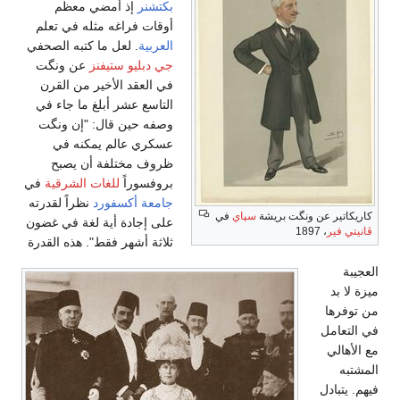
بكتشنر
إذ أمضي معظم
أوقات فراغه مثله في تعلم
العربية
. لعل ما كتبه الصحفي
جي دبليو ستيفنز
عن ونگت
في العقد الأخير من القرن
التاسع عشر أبلغ ما جاء في
وصفه حين قال: "إن ونگت
عسكري عالم يمكنه في
ظروف مختلفة أن يصبح
بروفسوراً
للغات الشرقية
في
جامعة أكسفورد
نظراً لقدرته
كاريكاتير عن ونگت بريشة
سپاي
في
على إجادة أية لغة في غضون
ڤانيتي فير
، 1897
ثلاثة أشهر فقط". هذه القدرة
العجيبة
ميزة لا بد
من توفرها
في التعامل
مع الأهالي
المشتبه
فيهم. يتبادل