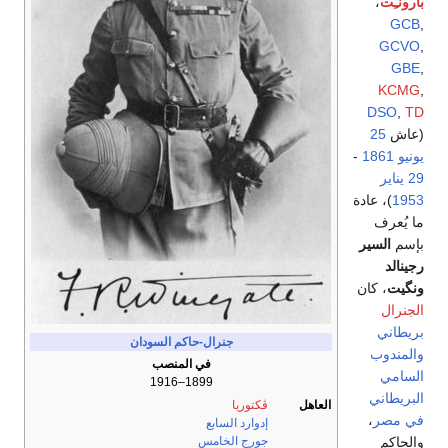
بارونـِت
،
GCB
,
GCVO
,
GBE
,
KCMG
,
DSO
,
TD
(عاش
25
يونيو
1861
-
29 يناير
1953
)، عادة
ما يُعرف
بإسم
السير
رجينالد
ونگيت
، كان
الجنرال
بريطاني
جنرال-حاكم السودان
والمندوب
في المنصب
السامي
1899–1916
البريطاني
العاهل
ڤكتوريا
في مصر
،
إدوارد السابع
والحاكم
جورج الخامس