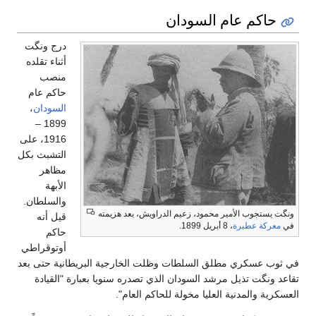
حاكم عام السودان
درج ونگت
أثناء تقلده
منصب
حاكم عام
السودان
،
1899 –
1916، على
التشبث بكل
مظاهر
الأبهة
والسلطان.
ونگت يستجوب الأمير محمود، زعيم الدراويش، بعد هزيمته
قيل أنه
في
معركة عطبرة
، 8 أبريل 1899.
حاكم
أوتوقراطي
في ثوب عسكري مطلق السلطات وظلت الخارجية البريطانية حتى بعد
تقاعد ونگت تذيل مرشد السودان الذي تصدره سنويا بعبارة "القيادة
العسكرية والمدنية العليا مخولة للحاكم العام".