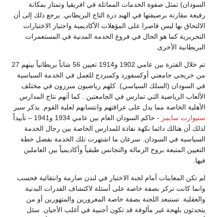
السودان) تمثل صفوة الخدمات المماثلة في افريقيا وتمتاز بمكانة
رفيعة مقارنة برصيفتها في الهند درة التاج البريطاني. يرجع ذلك إلى أن
الالتحاق بها ليس قاصرا على المؤهلات الأكاديمية واجتياز الاختبارات
التحريرية كما هو الحال في فروع الخدمة المدنية في المستعمرات
البريطانية الأخرى.
تم خلال الفترة بين عامي 1902 و1914 تعيين 56 شاباً بريطانياً بينهم 27
من خريجي جامعتي أوكسفورد وكمبردج للعمل في الخدمة السياسية
في السودان (السلك السياسي). كلهم رياضيون مبرزون في مختلف
الألعاب الرياضية التي تمارس في الجامعتين . كما أنهم نتاج المدارس
الأهلية الخاصة مما يدل على عراقتهم وانتسابهم لعلية القوم. يذكر سير
ستيوارت سايمز
- حاكم السودان العام بين عامي 1934 و1941 – تأييداً
لذلك أن هنالك دائما نكهة نفاذة للمدارس الخاصة بين رجال الخدمة
السياسية في السودان. سرعان ما اشتهرت تلك الخدمة بفضل خطة
التعيين المتبعة بروح الزمالة والتجانس طبقياً وأكاديمياً بين العاملين
فيها.
لم تكن المعاينات أمام لجنة الاختيار في لندن صارمة وانتقائية فحسب
وانما كانت تركز بصفة خاصة على أسئلة لاكتشاف القدرات البدنية
والعقلية. تستبعد اللجنة بصفة خاصة المغرورين والمتهورين أو من
يتحدثون بلهجة غير مألوفة قد تكون أجنبية في أغلب الأحيان. سئل