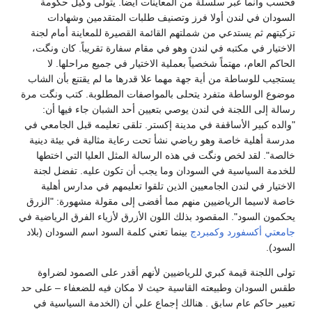
فحسب وانما عبر سلسلة من المعاينات أيضاً. يتولى وكيل حكومة
السودان في لندن أولا فرز وتصنيف طلبات المتقدمين وشهادات
تزكيتهم ثم يستدعي من شملتهم القائمة القصيرة للمعاينة أمام لجنة
الاختيار في مكتبه في لندن وهو في مقام سفارة تقريباً. كان ونگت،
الحاكم العام، مهتماً شخصياً بعملية الاختيار في جميع مراحلها. لا
يستجيب للوساطة من أية جهة مهما علا قدرها ما لم يقتنع بأن الشاب
موضوع الوساطة متفرد يتحلى بالمواصفات المطلوبة. كتب ونگت مرة
رسالة إلى اللجنة في لندن يوصي بتعيين أحد الشبان جاء فيها أن:
"والده كبير الأساقفة في مدينة إكستر. تلقى تعليمه قبل الجامعي في
مدرسة أهلية خاصة وهو رياضي نشأ تحت رعاية مثالية في بيئة دينية
خالصة". لقد لخص ونگت في هذه الرسالة المثل العليا التي اختطها
للخدمة السياسية في السودان وما يجب أن تكون عليه. تفضل لجنة
الاختيار في لندن الجامعيين الذين تلقوا تعليمهم في مدارس أهلية
خاصة لاسيما الرياضيين منهم مما أفضى إلى مقولة مشهورة: "الزرق
يحكمون السود". المقصود بذلك اللون الأزرق لأزياء الفرق الرياضية في
جامعتي أكسفورد
وكمبردج
بينما تعني كلمة السود اسم السودان (بلاد
السود).
تولى اللجنة قيمة كبري للرياضيين لأنهم أقدر على الصمود لضراوة
طقس السودان وطبيعته القاسية حيث لا مكان فيه للضعفاء – على حد
تعبير حاكم عام سابق . هنالك إجماع علي أن (الخدمة السياسية في