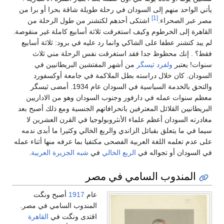
يأتي الواحد منهم إلى السودان في رحلة طويلة شاقة بحرا أو برا من
[1]
مصر عبر الصحراء.
اشتكى أحدهم لكتشنر من طول الرحلة من
القاهرة إلى الخرطوم وكيف استغرقت ثلاثة أسابيع كاملة غير منقوصة.
لم يبد كتشنر عطفا على الشاكي وانما رد عليه في برود: ثلاثة أسابيع
فقط؟ . إنك محظوظ جدا فقد استغرقت نفس الرحلة مني ثلاث
سنوات! يعتبر
ولفرد ثيسگر
من أشهر المفتشين البريطانيين في
السودان. كان خلال دراسته بطل الملاكمة في جامعة أوكسفورد
والتحق بالخدمة السياسية في السودان عام 1934. أمضى ثيسگر
معظم سنوات عمله في دارفور وجنوب السودان وهو من الاداريين
البريطانيين القلائل المعترفين بانحرافاتهم الجنسية ومع ذلك أصبح بعد
مغادرته السودان أعظم علماء الأنثروبولوجيا في القرن العشرين لا
سيما في ما يتعلق بقبائل الزاندي والربع الخالي وكثيرا ما أبدى ندمه
على عدم تعلمه اللغة العربية الفصحى مكتفيا بما عرفه منها أثناء عمله
في السودان أو تجواله في
الربع الخالي
في
شبه الجزيرة العربية
.
المندوب السامي في مصر
عام
1917
أصبح ونگت
المندوب السامي في مصر.
اقتدى ونگت في
القاهرة