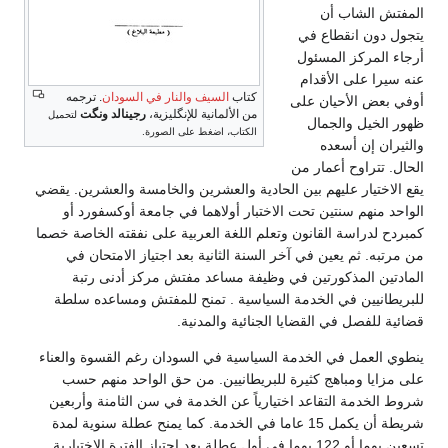
المفتش الشاب أن
يتجول دون انقطاع في
أرجاء المركز المسئول
عنه سيرا على الأقدام
كتاب
السيف والنار في السودان
. ترجمه
أوفي بعض الأحيان على
من الألمانية للإنگليزية،
رجينالد ونگت
لتحميل
ظهور الخيل والجمال
الكتاب، اضغط على الصورة.
والثيران إن أسعده
الحال. تتراوح أعمار من
يقع الاختيار عليهم بين الحادية والعشرين والخامسة والعشرين. يقضي
الواحد منهم سنتين تحت الاختبار أولاهما في جامعة أوكسفورد أو
كمبردح لدراسة القانون وتعلم اللغة العربية على نفقته الخاصة خصما
من مرتبه. ثم يعين في آخر السنة الثانية بعد اجتياز الامتحان في
المادتين المذكورتين في وظيفة مساعد مفتش مركز أدنى رتبة
للبريطانيين في الخدمة السياسية . تمنح للمفتش ومساعده سلطة
قضائية للفصل في القضايا الجنائية والمدنية.
ينطوي العمل في الخدمة السياسية في السودان رغم القسوة والعناء
على مزايا ومباهج كثيرة للبريطانيين. من حق الواحد منهم حسب
شروط الخدمة التقاعد اختيارياً عن الخدمة في سن الثامنة وأربعين
شريطة أن يكمل 15 عاما في الخدمة. كما يمنح عطلة سنوية لمدة
تسعين يوما أو 122 يوما في أول عطلة بعد اجتياز الفترة الاختبارية .