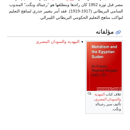
مصر قبل ثورة 1952 كان رائدها ومطلقها هو "رجينالد ونگت" المندوب
السامي البريطاني (1917-1919). فقد أمر بتغيير جذري لمناهج التعليم
لتواكب مناهج التعليم الحكومي البريطاني الليبرالي.
مؤلفاته
المهدية والسودان المصري
غلاف كتاب
المهدية
والسودان المصري
،
تأليف سير رجينالد
ونگت.