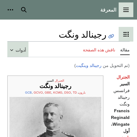
المعرفة
القائمة الرئيسية
بحث
أدوات
رجينالد ونگت
تبديل عرض جدول المحتويات
مقالة
ناقش هذه الصفحة
أدوات
(تم التحويل من
رجينالد وينگيت
)
الجنرال
الجنرال
السير
السير
رجينالد ونگت
فرانسس
بارون
،
TD
,
DSO
,
KCMG
,
GBE
,
GCVO
,
GCB
رجينالد
ونگت
Francis
Reginald
Wingate،
أول