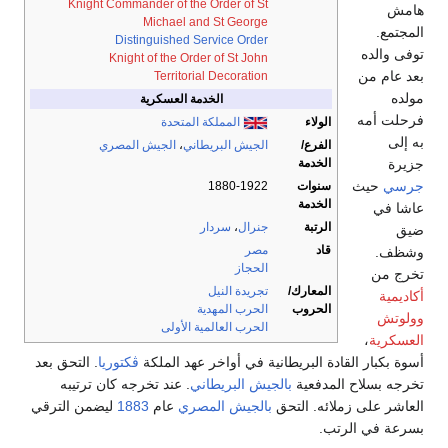
Knight Commander of the Order of St
هامش
Michael and St George
المجتمع.
Distinguished Service Order
توفى والده
Knight of the Order of St John
بعد عام من
Territorial Decoration
مولده
الخدمة العسكرية
فرحلت أمه
الولاء
المملكة المتحدة
به إلى
الفرع/
الجيش البريطاني
،
الجيش المصري
الخدمة
جزيرة
جرسي
حيث
سنوات
1880-1922
الخدمة
عاشا في
الرتبة
جنرال
،
سردار
ضيق
قاد
مصر
وشظف.
الحجاز
تخرج من
المعارك/
تجريدة النيل
أكاديمية
الحروب
الحرب المهدية
وولوتش
الحرب العالمية الأولى
العسكرية
،
أسوة بكبار القادة البريطانية في أواخر عهد الملكة
ڤكتوريا
. التحق بعد
تخرجه بسلاح المدفعية
بالجيش البريطاني
. عند تخرجه كان ترتيبه
العاشر على زملائه. التحق
بالجيش المصري
عام
1883
ليضمن الترقي
بسرعة في الرتب.