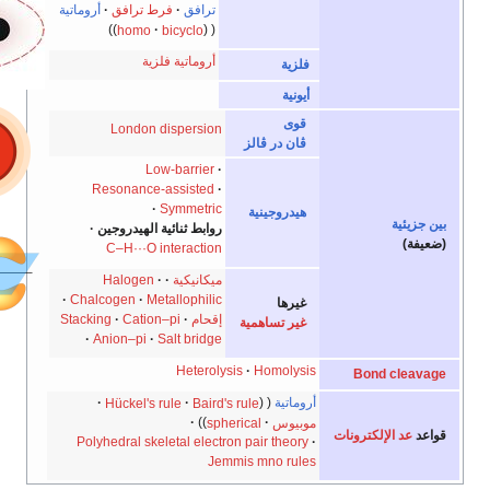
ترافق
فرط ترافق
أروماتية
homo
bicyclo
أروماتية فلزية
فلزية
أيونية
قوى
London dispersion
ڤان در ڤالز
Low-barrier
Resonance-assisted
Symmetric
هيدروجينية
روابط ثنائية الهيدروجين
C–H···O interaction
ميكانيكية
Halogen
Chalcogen
Metallophilic
غيرها
إقحام
Cation–pi
Stacking
غير تساهمية
Anion–pi
Salt bridge
Heterolysis
Homolysi
روماتية
Baird's rule
Hückel's rule
وبيوس
spherical
Polyhedral skeletal electron pair theory
Jemmis mno rule