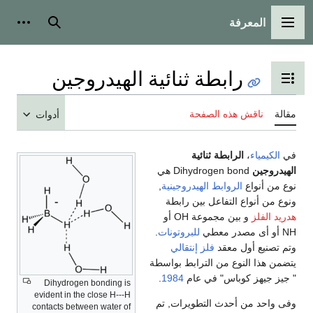
بحث
أدوات شخصية
ثنائية الهيدروجين
محتويات
حة
أدوات
ية
Dihydrogen bond هي
يدروجينية
,
ين رابطة
و بين مجموعة OH أو
للبروتونات
.
إنتقالي
رابط بواسطة
عام
1984
.
Dihydrogen bonding is
evident in the close H---H
ويرات, تم
contacts between water of