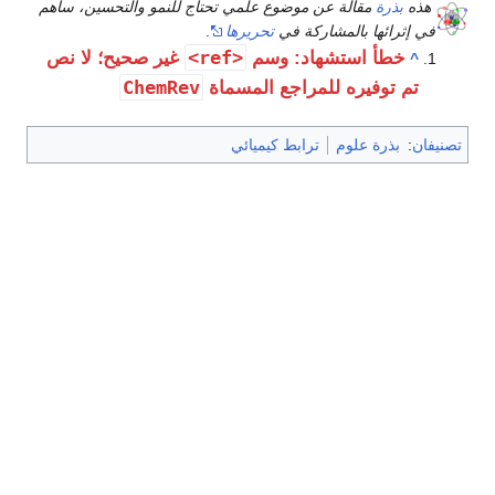
 موضوع علمي تحتاج للنمو والتحسين، ساهم
ركة في
تحريرها
.
<ref>
اد: وسم
غير صحيح؛ لا نص
ChemRev
مراجع المسماة
رابط كيميائي