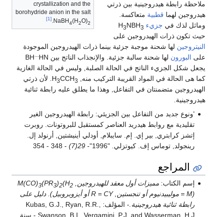
ة بين ذرتي
crystallization and the
borohydride anion in the salt
اكسة.
[1]
.
NaBH
(H
O)
4
2
2
NB
3
جين على
ة جزئية بينما ذرات الهيدروجين الموجودة
...
بة جزئية. والإنجذاب الناتج بين BH
HN
في الحالة الصلبة, وليس في الحالة الغازية
القريبة التركيب منه, H
CCH
. لأن ذرتي
3
3
التفاعل, وهذا ما يطلق عليه رابطة ثنائية
ل بين الجزيئي: رابطة الهيدروجين الغير
دريد العناصر كمستقبل للبروتونات. روبرت
 إم. سايبلام, أودلي أينيشتين, أرنولد إل.
زلي. "1996"-
29(7)
- 348 - 354
ول معقد للهيدروجين, M(CO)
(H
)
(PR
3
3
2
2
(M = موليبيدنيوم أو تنجستين, R = CY أو أيزوبروبيل). دليل على
ية.
- المؤلف: Kubas, G.J., Ryan, R.R.,
Swanson, B.I., Vergamini, P.J. and Wasserman, H.J.- سنة