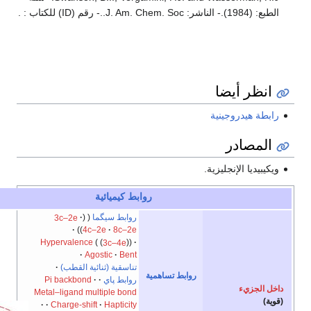
روابط كيميائية
e
t
v
أخف
روابط سيگما
3c–2e
4c–2e
8c–2e
Hypervalence
3c–4e
Agostic
Bent
تناسقية (ثنائية القطب)
روابط تساهمية
روابط پاي
Pi backbond
Metal–ligand multiple bond
Charge-shift
Hapticity