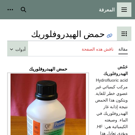
المعرفة
القائمة الرئيسية
بحث
أدوات
حمض الهيدروفلوريك
تبديل عرض جدول المحتويات
مقالة
ناقش هذه الصفحة
أدوات
حَمْض
حمض الهيدروفلوريك
الهيدروفلوريك
Hydrofluoric acid
مركب كيميائي غير
عضوي خطر للغاية.
ويتكون هذا الحمض
نتيجة إذابة غاز
الهيدروفلوريك في
الماء. وصيغته
الكيميائية هي: HF.
ويؤدي تعادل هذا