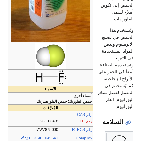
الحمض إلى تكوين
أملاح تُسمى
الفلوريدات.
ويُستخدم هذا
الحمض في تصنيع
الألومنيوم وبعض
المواد المستخدمة
في التبريد.
وتستخدمه الصناعة
أيضاً في الحفر على
الألواح الزجاجية،
كما يُستخدم في
الأسماء
المعمل لفصل نظائر
أسماء أخرى
اليورانيوم. انظر:
حمض الفلوريك; حمض الفلورهيدريك
اليورانيوم .
المُعرِّفات
رقم CAS
السلامة
رقم EC
231-634-8
رقم RTECS
MW7875000
CompTox
DTXSID1049641