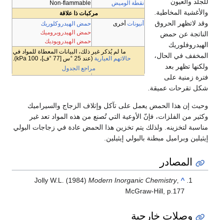
للجلد والعيون
نقطة الوميض
Non-flammable
والأغشية المخاطية.
مركبات ذا علاقة
وقد لاتظهر الحروق
أنيونات
أخرى
حمض الهيدروكلوريك
حمض الهيدروبروميك
الناتجة عن حمض
حمض الهيدرويوديك
الهيدروفلوريك
ما لم يُذكر غير ذلك، البيانات المعطاة للمواد في
المخفف في الحال،
حالاتهم العيارية
(عند 25 °س [77 °ف]، 100 kPa).
ولكنها تظهر بعد
مراجع الجدول
فترة زمنية على
شكل تقرحات عميقة.
وحيث إن هذا الحمض يعمل على تآكل وإتلاف الزجاج والسيراميك
وكثير من الفلزات، فإنّ الأوعية التي تُصنع من هذه المواد تعد غير
مناسبة لتخزينه. ولذلك يتم تخزين هذا الحمض عادة في زجاجات البولي
إيثيلين وبراميل مبطنة بالبولي إيثيلين.
المصادر
Jolly W.L. (1984)
Modern Inorganic Chemistry
,
^
McGraw-Hill, p.177
وصلات خارجية