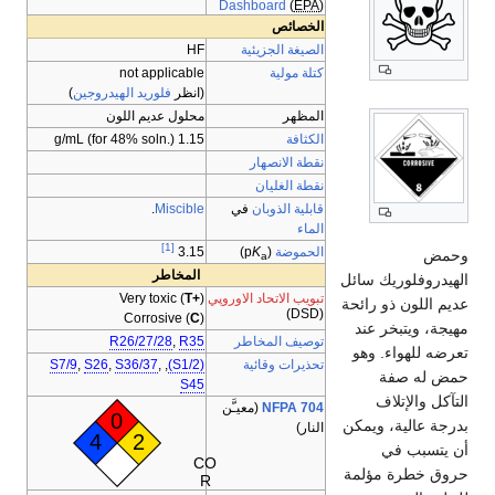
Dashboard
(
EPA
)
الخصائص
الصيغة الجزيئية
HF
كتلة مولية
not applicable
(انظر
فلوريد الهيدروجين
)
المظهر
محلول عديم اللون
الكثافة
1.15 g/mL (for 48% soln.)
نقطة الانصهار
نقطة الغليان
قابلية الذوبان
في
Miscible
.
الماء
[1]
الحموضة
(p
K
)
3.15
وحمض
a
المخاطر
الهيدروفلوريك سائل
تبويب الاتحاد الاوروپي
Very toxic (
T+
)
عديم اللون ذو رائحة
(DSD)
Corrosive (
C
)
مهيجة، ويتبخر عند
توصيف المخاطر
R35
,
R26/27/28
تعرضه للهواء. وهو
تحذيرات وقائية
(S1/2)
,
,
S36/37
,
S26
,
S7/9
حمض له صفة
S45
التآكل والإتلاف
NFPA 704
(معيـَّن
0
بدرجة عالية، ويمكن
النار)
4
2
أن يتسبب في
CO
حروق خطرة مؤلمة
R