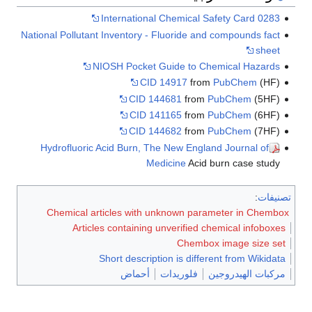
International Chemical Safety Card 0283
National Pollutant Inventory - Fluoride and compounds fact
sheet
NIOSH Pocket Guide to Chemical Hazards
CID 14917
from
PubChem
(HF)
CID 144681
from
PubChem
(5HF)
CID 141165
from
PubChem
(6HF)
CID 144682
from
PubChem
(7HF)
Hydrofluoric Acid Burn, The New England Journal of
Medicine
Acid burn case study
تصنيفات
:
Chemical articles with unknown parameter in Chembox
Articles containing unverified chemical infoboxes
Chembox image size set
Short description is different from Wikidata
مركبات الهيدروجين
فلوريدات
أحماض