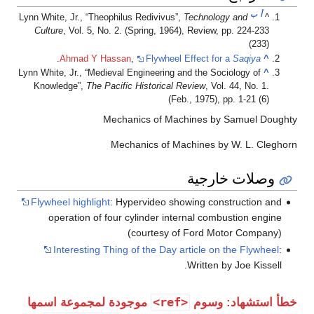
أ
ب
Lynn White, Jr., “Theophilus Redivivus”,
Technology and
Culture
, Vol. 5, No. 2. (Spring, 1964), Review, pp. 224-2
(23
.
Ahmad Y Hassan
,
Flywheel Effect for a
Saqiya
Lynn White, Jr., “Medieval Engineering and the Sociology of
Knowledge”,
The Pacific Historical Review
, Vol. 44, No. 
(Feb., 1975), pp. 1-21 (
Mechanics of Machines by Samuel 
Mechanics of Machines by W. L. 
لات خارجية
Flywheel highlight
: Hypervideo showing construction
operation of four cylinder internal combustion e
(courtesy of Ford Motor Comp
Interesting Thing of the Day article on the Flyw
Written by Joe Kis
<ref>
تشهاد: وسوم
موجودة لمجموعة اسمها