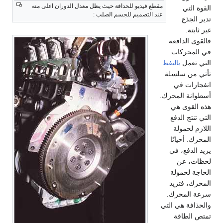
مقطع فيديو للحدافة حيث يظل معدل الدوران اعلى منه
ي
عند التصميم للجسم الصلب :
ع
لدافعة
ركات
مل
بالنفط
 سلسلة
 في
 المحرك.
ى هي
 الدفع
مولة
حيانًا
فع، في
عن
حمولة
فتزيد
محرك.
 هي التي
اقة