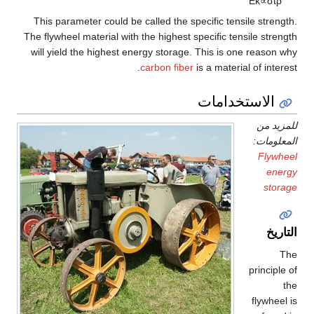
E
k
This parameter could be called the specific tensile s
The flywheel material with the highest specific tensile 
will yield the highest energy storage. This is one re
carbon fiber
is a material of 
استخدامات
ن
ت:
F
pri
fl