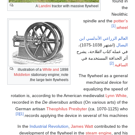
A
Landini
tractor with massive flywheel
N
spindle and th
زراعي
الأندلسي
ابن
(اشتهر 1038-1075)،
ه
كتاب الفلاحة
، يشرح
افة المستخدمة في
[2
White and
1898 illustration of a
Middleton
stationary engine; note
The flywheel as a
the large twin flywheels.
mechanical de
equalizing the 
rotation is, according to the American medievalist
Lyn
recorded in the
De diversibus artibus
(On various arts
German artisan
Theophilus Presbyter
(ca. 1070-11
[3]
[1]
records applying the device in several of his m
In the
Industrial Revolution
,
James Watt
contribute
development of the flywheel in the
steam engine
,