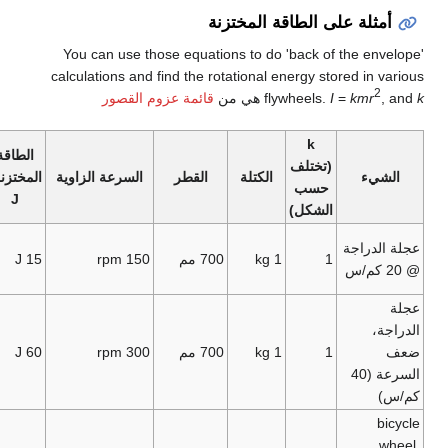
لة على الطاقة المختزنة
You can use those equations to do 'back of the e
calculations and find the rotational energy stored in
kmr
=
I
flywheels.
هي من
قائمة عزوم القصور
k
الطاقة
(تختلف
الطاقة
ء
الكتلة
القطر
السرعة الزاوية
المختزنة،
حسب
المختزنة
J
الشكل)
4 ×
دراجة
−3
1
1 kg
700 مم
150 rpm
15 J
10
Wh
16 ×
−3
1
1 kg
700 مم
300 rpm
60 J
10
السرعة (40
Wh
8 ×