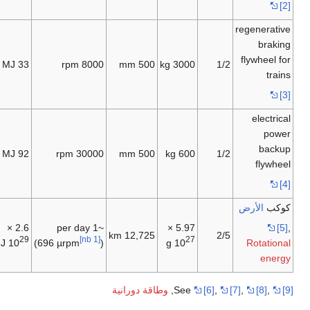
regen
9.1
flyw
33 MJ
8000 rpm
500 mm
3000 kg
1/2
kWh
el
26 kWh
92 MJ
30000 rpm
500 mm
600 kg
1/2
f
لأرض
72
Y
Wh (×
2.6 ×
~1 per day
5.97 ×
12,725 km
2/5
24
29
[nb 1]
27
10
J
10
(696 µrpm
)
g
10
Rot
Wh)
[
,
[7]
,
[6]
See
,
وطاقة دورانية