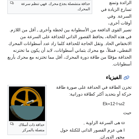
تمنع
حذافة متشصلة بجذع محرك. فهي تنظم سرعة
زيادة في
المحرك.
 وفي
خرى،
وى الدافعة من الأسطوانة بين لحظة وأخرى ـ أقل من اللازم.
لحالة، يحافظ القصور الذاتي للحذافة على السرعة من
 الحاد. وتقل الحاجة للحذافة كلما زاد عدد أسطوانات المحرك
فمثلاً، مع محرك بثماني أسطوانات، لابد أن يكون ما تختزنه
مؤقتًا من طاقة دورة المحرك، أقل مما تختزنه مع محرك بأربع
ت.
يزياء
اقة في الحدافة على صورة طاقة
تحديد أكثر كطاقة دورانية:
E
k
=
1
2
⋅
السرعة الزاوية ,
حدافة ذات أسلاك
زم القصور الذاتى للكتلة حول
متصلة بالمركز
الدوران.