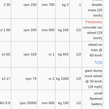
−3
10
30 J
150 rpm
700 mm
2 kg
1
Wh
ma
Fli
0.47
concr
1.68 kJ
200 rpm
500 mm
245 kg
1/2
Wh
wh
w
18 Wh
65 kJ
318 rpm
1 m
942 kg
1/2
gia
truc
4.8 Wh
17 kJ
79 rpm
2 m
1000 kg
1/2
@ 3
(
f
2.7
9.8 MJ
20000 rpm
600 mm
100 kg
1/2
kWh