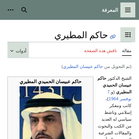
المعرفة
القائمة الرئيسية
بحث
أدوات
حاكم المطيري
تبديل عرض جدول المحتويات
مقالة
ناقش هذه الصفحة
أدوات
(تم التحويل من
حاكم عبيسان المطيري
)
الشيخ الدكتور
حاكم
حاكم عبيسان الحميدي المطيري
عبيسان الحميدي
المطيري
(و.
7
نوفمبر
1964
)،
كاتب ومفكر
إسلامي وناشط
سياسي له العديد
من الكتب والبحوث
والمقالات الشرعية