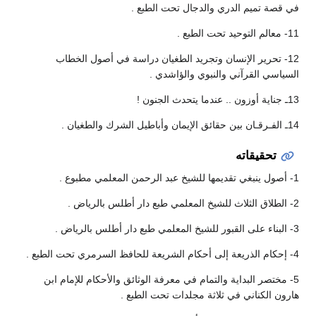
في قصة تميم الدري والدجال تحت الطبع .
11- معالم التوحيد تحت الطبع .
12- تحرير الإنسان وتجريد الطغيان دراسة في أصول الخطاب
السياسي القرآني والنبوي والؤاشدي .
13ـ جناية أوزون .. عندما يتحدث الجنون !
14ـ الفـرقـان بين حقائق الإيمان وأباطيل الشرك والطغيان .
تحقيقاته
1- أصول ينبغي تقديمها للشيخ عبد الرحمن المعلمي مطبوع .
2- الطلاق الثلاث للشيخ المعلمي طبع دار أطلس بالرياض .
3- البناء على القبور للشيخ المعلمي طبع دار أطلس بالرياض .
4- إحكام الذريعة إلى أحكام الشريعة للحافظ السرمري تحت الطبع .
5- مختصر البداية والتمام في معرفة الوثائق والأحكام للإمام ابن
هارون الكناني في ثلاثة مجلدات تحت الطبع .