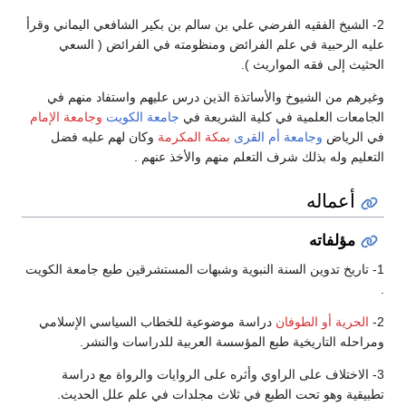
2- الشيخ الفقيه الفرضي علي بن سالم بن بكير الشافعي اليماني وقرأ
عليه الرحبية في علم الفرائض ومنظومته في الفرائض ( السعي
الحثيث إلى فقه المواريث ).
وغيرهم من الشيوخ والأساتذة الذين درس عليهم واستفاد منهم في
الجامعات العلمية في كلية الشريعة في
جامعة الكويت
وجامعة الإمام
في الرياض
وجامعة أم القرى
بمكة المكرمة
وكان لهم عليه فضل
التعليم وله بذلك شرف التعلم منهم والأخذ عنهم .
أعماله
مؤلفاته
1- تاريخ تدوين السنة النبوية وشبهات المستشرقين طبع جامعة الكويت
.
2-
الحرية أو الطوفان
دراسة موضوعية للخطاب السياسي الإسلامي
ومراحله التاريخية طبع المؤسسة العربية للدراسات والنشر.
3- الاختلاف على الراوي وأثره على الروايات والرواة مع دراسة
تطبيقية وهو تحت الطبع في ثلاث مجلدات في علم علل الحديث.