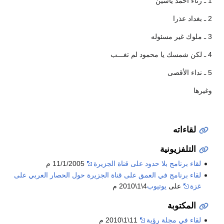
1 ـ رثاء احمد ياسين
2 ـ بغداد عذرا
3 ـ ملوك غير مسئوله
4 ـ لكن شمسك يا محمود لم تغـــب
5 ـ نداء الأقصى
وغيرها
لقاءاته
التلفزيونية
لقاء برنامج بلا حدود على قناة الجزيرة
11/1/2005 م
لقاء برنامج في العمق على قناة الجزيرة حول الحصار العربي على
غزة
على
يوتيوب
4\1\2010 م
المكتوبة
لقاء في مجلة رؤية
11\1\2010 م