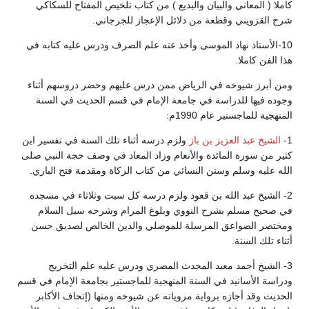
كاملا ( المعاني والبيان والبديع ) من كتاب تلخيص المفتاح للسكاكي
شرح القزويني وقطعة من دلائل الإعجاز للجرجاني.
10-الأستاذ نهاد الموسى وأخذ عنه علم الصرف ودرس عليه كتابه في
هذا الفن كاملا.
ومن أبرز شيوخه في الرياض ممن درس عليهم وحضر دروسهم أثناء
وجوده فيها للدراسة في جامعة الإمام في قسم الحديث في السنة
المنهجية للماجستير عام 1990م:
1-
الشيخ عبد العزيز بن باز
ولزم درسه أثناء تلك السنة في تفسير ابن
كثير من سورة المائدة والأنعام وزاد المعاد في وصف حجة النبي صلى
الله عليه وسلم وسنن النسائي من كتاب الزكاة ومقدمة فتح الباري.
2- الشيخ عبد الله بن قعود ولزم درسه كل سبت وثلاثاء في مسجده
في صحيح مسلم بشرح النووي وبلوغ المرام وشرحه سبل السلام
ومختصر الصواعق المرسلة للموصلي والدين الخالص لصديق حسن
أثناء تلك السنة.
3- الشيخ أحمد معبد المحدث المصري ودرس عليه علم التخريج
ودراسة الأسانيد في السنة المنهجية للماجستير بجامعة الإمام في قسم
الحديث وقد أجازه برواية مروياته عن شيوخه ومنها (إتحاف الأكابر