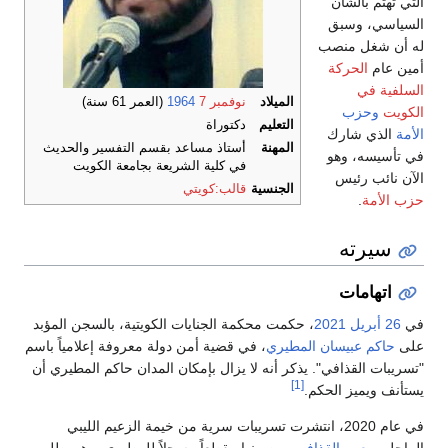
التي تهتم بالشأن
السياسي، وسبق
له أن شغل منصب
أمين عام
الحركة
السلفية في
الميلاد
نوفمبر 7
1964
(العمر 61 سنة)
الكويت
وحزب
التعليم
دكتوراة
الأمة
الذي شارك
المهنة
أستاذ مساعد بقسم التفسير والحديث
في تأسيسه، وهو
في كلية الشريعة بجامعة الكويت
الآن نائب رئيس
الجنسية
قالب:كويتي
حزب الأمة
.
سيرته
اتهامات
في
26 أبريل
2021
، حكمت محكمة الجنايات الكويتية، بالسجن المؤبد
على
حاكم عبيسان المطيري
، في قضية أمن دولة معروفة إعلامياً باسم
"تسريبات القذافي". يذكر أنه لا يزال بإمكان المدان حاكم المطيري أن
[1]
يستأنف ويميز الحكم.
في عام 2020، انتشرت تسريبات سرية من خيمة الزعيم الليبي