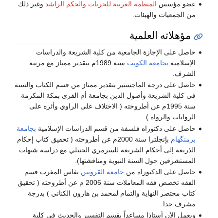
عضو مؤسس
المنظمة العربية للحريات والحكم الراشد
وغير ذلك
من الجمعيات والهيئات.
مؤهلاته العلمية
حاصل على الإجازة الجامعية من كلية الشريعة والدراسات
الإسلامية
بجامعة الكويت
سنة 1989م بتقدير ممتاز مع مرتبة
الشرف.
حاصل على درجة الماجستير بتقدير ممتاز من قسم الكتاب والسنة
في كلية الشريعة وأصول الدين بجامعة أم القرى بمكة المكرمة
سنة 1995م عن أطروحته ( الاختلاف على الراوي وأثره على
الروايات والرواة ) .
حاصل على دكتوراه فلسفة من قسم الدراسات الإسلامية
بجامعة
برمنگهام
بإنجلترا سنة 2000م عن أطروحته ( تحقيق كتاب إحكام
الذريعة إلى أحكام الشريعة للسرمري الحنبلي مع دراسة شبهات
المستشرقين حول السنة النبوية ومناقشتها).
حاصل على الدكتوراه من
جامعة القرويين
بفاس المغرب قسم
الفقه تخصص فقه المعاملات سنة 2006 م عن أطروحته ( تحقيق
كتاب مختصر النهاية والتمام لمحمد بن هارون الكناني ) بدرجة
مشرف جدا .
ويعمل الآن أستاذا مساعداً بقسم التفسير والحديث في كلية