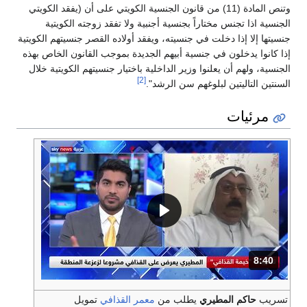
وتنص المادة (11) من قانون الجنسية الكويتي على أن (يفقد الكويتي
الجنسية اذا تجنس مختاراً بجنسية أجنبية ولا تفقد زوجته الكويتية
جنسيتها إلا إذا دخلت في جنسيته، ويفقد أولاده القصر جنسيتهم الكويتية
إذا كانوا يدخلون في جنسية أبيهم الجديدة بموجب القانون الخاص بهذه
الجنسية، ولهم أن يعلنوا وزير الداخلية باختيار جنسيتهم الكويتية خلال
[2]
السنتين التاليتين لبلوغهم سن الرشد".
مرئيات
8:40
المدة: دقائق و 40 ثواني.
تسريب
حاكم المطيري
يطلب من
معمر القذافي
تمويل