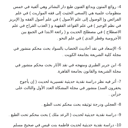
4- روائع المتون وبدائع الفنون طبع دار البشائر وهي ألفية في خمس
منظومات علمية هي (السعي الحثيث إلى فقه المواريث ) في علم
الفرائض و( الوصول إلى علم الأصول ) في علم أصول الفقه و( الإبريز
في نظم الوجيز ) في علم القواعد الفقهية و ( العذب القراح في علم
الاصطلاح ) في مصطلح الحديث و ( رائعة الابتدا في الجمع بين
الأجرومية وقطر الندى ) في علم النحو .
5- الإسعاد في نقد أحاديث الخضاب بالسواد بحث محكم منشور في
مجلة كلية الشريعة بجامعة الكويت .
6- ابن جرير الطبري ومنهجه في نقد الآثار بحث محكم منشور في
مجلة الشريعة والقانون بجامعة القاهرة.
7- أثر فيه نظر دراسة نقدية حديثية تفسيرية لحديث ( إن يأجوج
يحفرون السد) منشور في مجلة المشكاة العدد الأول والثالث على
جزأين .
8- العجلي ودرجة توثيقه بحث محكم تحت الطبع .
9- دراسة نقدية حديثية لحديث ( الرعد ملك ) بحث محكم تحت الطبع .
10- دراسة نقدية حديثية لحديث فاطمة بنت قيس في صحيح مسلم