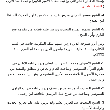
بإسناد الدفاتر ) لشوكاني و( ثبت محمد الأمير الكبير) و ثبت ( سد الأرب
)
للشيخ الفاداني
.
4- الشيخ مسفر الدميني ودرس عليه مباحث من علوم الحديث للحافظ
ابن الصلاح .
5- الشيخ محمود الميرة المحدث ودرس عليه قطعة من مقدمة فتح
الباري وأول الفتح .
ومن أبرز شيوخه الذين درس عليهم بمكة المكرمة خاصة في قسم
الكتاب والسنة بكلية الشريعة وأصول الدين بجامعة أم القرى سنة
1992م:
1- الشيخ الأصولي محمد الخضر الشنقيطي ودرس عليه الإتقان في
علوم القرآن للسيوطي ومباحث العام والخاص والمطلق والمقيد من
مذكرة الأصول للعلامة محمد الأمين الشنقيطي وهو شيخ محمد الخضر
وابن عمه .
2- الشيخ المحدث أحمد محمد نور سيف ودرس عليه تدريب الراوي
للسيوطي ومباحث من شرح علل الترمذي للحافظ ابن رجب .
3- الشيخ المحدث عبد العزيز العثيم وقد درس عليه علم تخريج الحديث
ودراسة الأسانيد.