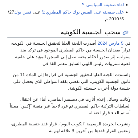
لقاء صحيفة السياسي
على صفحته على الفيس بوك حاكم المطيري
على
فيس بوك
27\
5\ 2010 م
سحب الجنسية الكويتيه
في
5 مارس
2024
أصدرت اللجنة العليا لتحقيق الجنسية في الكويت،
قراراً بفقدان الجنسية من حاكم المطيري الموجود في تركيا منذ
سنوات، إثر صدور أحكام بحقه تصل إلى السجن المؤبد على خلفية
قضية تسريبات رئيس الليبي السابق معمر القذافي.
واستندت اللجنة العليا لتحقيق الجنسية في قرارها إلى المادة 11 من
قانون الجنسية الكويتي، التي تقضي بفقد المواطن الذي يحصل على
جنسية دولة أخرى، جنسيته الكويتية.
وكانت وسائل إعلام أثارت في ديسمبر الماضي، أنباء عن اعتقال
السلطات التركية حاكم المطيري ثم غرد لاحقاً عبر منصة "إكس" معلناً
أنه تم الغاء قرار اعتقاله.
ونشرت الجريدة الرسمية "الكويت اليوم"، قرار فقد جنسية المطيري،
وتضمن القرار فقدها من آخرين لا علاقة لهم به.