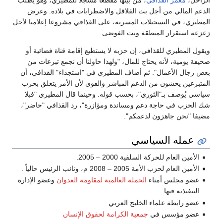
الراحل،
معمر القذافي
، من بينها مقطعاً مسجلاً للمطيري، وهو يطلب
الدعم المالي من أجل بث القلاقل والاضطرابات في بلاده. وعرض
المطيري، في التسجيلات المسربة، على القذافي مشروعا إعلاميا لأجل
زعزعة استقرار المنطقة وبث الفوضى.
ويقول المطيري للقذافي، إن حزبه لا يستطيع إقامة قناة فضائية أو
صحيفة يومية، لأنه يحتاج للمال، "ولهذا حاولنا أن نجمع تبرعات من
بعض رجال الأعمال". ثم أضاف المطيري في "استجداء" القذافي، أن
المتبرعين يخشون من الدعم المباشر والقوي لأن الأمر يتعلق بحزب
سياسي يُوصف بـ"الثوري"، بحسب قوله. وحينما قال المطيري "فبلا
شك الحزب في حاجة دعم ومساندة ومؤازرة"، رد القذافي "حاضر"،
مضيفا "نحن جاهزون لدعمكم".
عمله السياسي
الأمين العام للحركة السلفية 2000 – 2005.
الأمين العام لحزب الأمة 2005 – 2008 م، ونائب الرئيس حالياً .
عضو مجلس أمناء
الحملة العالمية لمقاومة العدوان
وعضو الإدارة
التنفيذية فيها
عضو رابطة علماء الخليج العربي
عضو مؤسس في
جمعية الكرامة لحقوق الإنسان