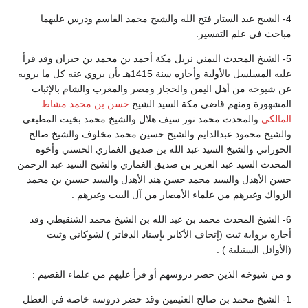
4- الشيخ عبد الستار فتح الله والشيخ محمد القاسم ودرس عليهما
مباحث في علم التفسير.
5- الشيخ المحدث اليمني نزيل مكة أحمد بن محمد بن جبران وقد قرأ
عليه المسلسل بالأولية وأجازه سنة 1415هـ بأن يروي عنه كل ما يرويه
عن شيوخه من أهل اليمن والحجاز ومصر والمغرب والشام بالإثبات
المشهورة ومنهم قاضي مكة السيد الشيخ
حسن بن محمد مشاط
المالكي
والمحدث محمد نور سيف هلال والشيخ محمد بخيت المطيعي
والشيخ محمود عبدالدايم والشيخ حسين محمد مخلوف والشيخ صالح
الحوراني والشيخ السيد عبد الله بن صديق الغماري الحسني وأخوه
المحدث السيد عبد العزيز بن صديق الغماري والشيخ السيد عبد الرحمن
حسن الأهدل والسيد محمد حسن هند الأهدل والسيد حسين بن محمد
الزواك وغيرهم من علماء الأمصار من آل البيت وغيرهم .
6- الشيخ المحدث محمد بن عبد الله بن الشيخ محمد الشنقيطي وقد
أجازه برواية ثبت (إتحاف الأكابر بإسناد الدفاتر ) لشوكاني وثبت
(الأوائل السنبلية ) .
و من شيوخه الذين حضر دروسهم أو قرأ عليهم من علماء القصيم :
1- الشيخ محمد بن صالح العثيمين وقد حضر دروسه خاصة في العطل