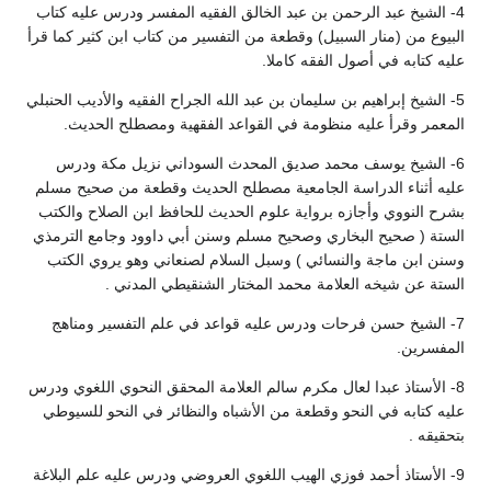
4- الشيخ عبد الرحمن بن عبد الخالق الفقيه المفسر ودرس عليه كتاب
البيوع من (منار السبيل) وقطعة من التفسير من كتاب ابن كثير كما قرأ
عليه كتابه في أصول الفقه كاملا.
5- الشيخ إبراهيم بن سليمان بن عبد الله الجراح الفقيه والأديب الحنبلي
المعمر وقرأ عليه منظومة في القواعد الفقهية ومصطلح الحديث.
6- الشيخ يوسف محمد صديق المحدث السوداني نزيل مكة ودرس
عليه أثناء الدراسة الجامعية مصطلح الحديث وقطعة من صحيح مسلم
بشرح النووي وأجازه برواية علوم الحديث للحافظ ابن الصلاح والكتب
الستة ( صحيح البخاري وصحيح مسلم وسنن أبي داوود وجامع الترمذي
وسنن ابن ماجة والنسائي ) وسبل السلام لصنعاني وهو يروي الكتب
الستة عن شيخه العلامة محمد المختار الشنقيطي المدني .
7- الشيخ حسن فرحات ودرس عليه قواعد في علم التفسير ومناهج
المفسرين.
8- الأستاذ عبدا لعال مكرم سالم العلامة المحقق النحوي اللغوي ودرس
عليه كتابه في النحو وقطعة من الأشباه والنظائر في النحو للسيوطي
بتحقيقه .
9- الأستاذ أحمد فوزي الهيب اللغوي العروضي ودرس عليه علم البلاغة