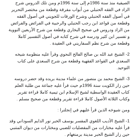
الصيفية منذ سنة 1986م إلى سنة 1996م ومن تلك الدروس شرح
الزاد في الفقه الحنبلي من أبواب مفرقة وقطعة من مختصر التحرير
في أصول الفقه الحنبلي وشرح الورقات للجويني في أصول الفقه
وقطعة من قواعد ابن رجب الحنبلي والرحبية في الفرائض والفرائض
من الزاد ودروس في صحيح البخاري وقطعة من شرح الأربعين النووية
و تفسير ابن كثير ودرسه في شرح كتابه في أصول التفسير كاملا
وقطعة من شرح نظم السفاريني في العقيدة .
2- الشيخ عبد الله بن صالح الفالح النحوي وقرأ عليه منظومة شيخه
السعدي في القواعد الفقهية وقطعة من شرح السعدي على كتاب
التوحيد.
3- الشيخ محمد بن منصور من علماء مدينة بريده وقد حضر دروسه
حين زار الكويت سنة 1996م حيث قرأ عليه جماعة من طلبة العلم
كتاب العقيدة الواسطية لشيخ الإسلام ابن تيمية كاملا قراءة تقرير
وكتاب الثلاثة الأصول كاملا قراءة تقرير وقطعة من صحيح مسلم .
ومن شيوخه الذين قرأ عليهم في إنجلترا :
1- الشيخ الأديب اللغوي المفسر يوسف الحبر نور الدايم السوداني وقد
قرأ عليه مختارات من المفضليات للضبي ومختارات من ديوان المتنبي
حين زار الشيخ الحبر مدينة برمنغهام .