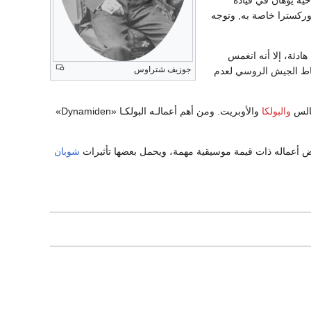
ركسترا خاصة به, وتوجه
دئة، إلا أنه انغمس
جوزيف شتراوس
اط الجيش الروسي لعدم
والبولكا
والأوبريت. ومن أهم أعمالـه البولكـا «Dynamiden»
عض أعماله ذات قيمة موسيقية مهمة، ويحمل بعضها تأثيرات
شوبان