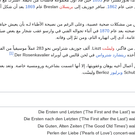
ن حتى عام
1862
. سافر جوزيف إلى
بريسلان
Breslan عام
1869
بعد أن شكل أو
ن مشكلات صحية عصبية، وعلى الرغم من نصيحة الأطباء لـه بأن يعيش حياة ها
صحته بعد عام
1870
في أثناء تجواله الفني في وارسو عقب شجار مع بعض ضب
مة، أدى إلى انهياره التام، ومن ثمّ إلى وفاته.
 من فاگنر،
وليسْت
Liszt. ألف جوزيف شتراوس نحو 283 عملاً موسيقياً من الفالس
[1]
ريتشارد شترواس
في لحن ڤالس في أوبراه Der Rosenkavalier.
 أعمال أخيه يوهان وعفويتها، إلا أنها اتسمت بشاعرية ورومنسية خاصة. وتعد ب
وبرليوز
Berlioz وليسْت.
Die Ersten und Letzten ('The First and the Last') w
Die Ersten nach den Letzten ('The First after the Last') wa
Die Guten, Alten Zeiten ('The Good Old Times') wal
Perlen der Liebe ('Pearls of Love') concert-wa