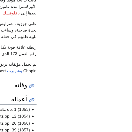
الأوركسترا مدة عامي
بعدها إلى
بافلوفسك
.
عانى جوزيف شتراوس م
بحياة صاخبة، وساءت 
تلبية طلبهم في حفلة عا
ربطته علاقة قوية بكل
رقم العمل 173 الذي أخذه
لم تحمل مؤلفاته بريق
Chopin
وشوبرت
Schubert
وفاته
أعماله
altz op. 1 (1853)
ltz op. 12 (1854)
tz op. 26 (1856)
ltz op. 39 (1857)