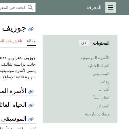
المعرفة
القائمة الرئيسية
جوزيف 
مقالة
ناقش هذه ال
المحتويات
أخف
الأسرة الموسيقية
جوزيف شتراوس
Josef Strauss (و.
جانب دراسته للتأليف 
الحياة العائلية
ينتمي لأسرة موسيقية
الموسيقى
شهيرة ثلاثية الإيقاع)
وفاته
الأسرة الم
أعماله
انظر أيضاً
الحياة العائل
المصادر
وصلات خارجية
الموسيقى
كانت بداياته مؤلفاً وقا