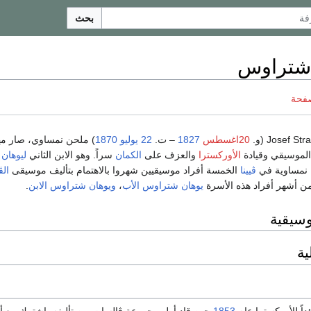
بحث
شتراوس
صفحة
20اغسطس
1827
– ت.
22 يوليو
1870
) ملحن نمساوي، صار مهندس
الموسيقي وقيادة
الأوركسترا
والعزف على
الكمان
سراً. وهو الابن الثاني
ليوهان
 نمساوية في
ڤيينا
الخمسة أفراد موسيقيين شهروا بالاهتمام بتأليف موسيقى
ال
. من أشهر أفراد هذه الأسرة
يوهان شتراوس الأب
،
ويوهان شتراوس الابن
.
وسيقية
ية
ئداً للأوركسترا عام
1853
حين قاد أول مجموعة ڤالسات من تأليفه. اشترك مع أخ