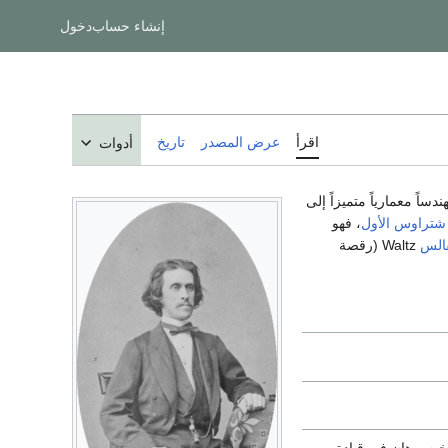
إنشاء حساب
دخول
اقرأ
عرض المصدر
تاريخ
أدوات
اً معمارياً متميزاً إلى
 شتراوس الأول
، فهو
ڤالس
Waltz (رقصة
يه يوهان في قيادة