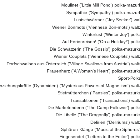
Moulinet ('Little Mill Pond') polka-mazu
Sympathie ('Sympathy') polka-mazur
Lustschwärmer ('Joy Seeker') wal
Wiener Bonmots ('Viennese Bon-mots') walt
Winterlust ('Winter Joy') pol
Auf Ferienreisen! ('On a Holiday!') pol
Die Schwätzerin ('The Gossip') polka-mazurk
Wiener Couplets ('Viennese Couplets') walt
Dorfschwalben aus Österreich ('Village Swallows from Austria') walt
Frauenherz ('A Woman's Heart') polka-mazurka
Sport-Polk
ziehungskräfte (Dynamiden) ('Mysterious Powers of Magnetism') walt
Stiefmütterchen ('Pansies') polka-mazurk
Transaktionen ('Transactions') walt
Die Marketenderin ('The Camp Follower') polk
Die Libelle ('The Dragonfly') polka-mazurk
Delirien ('Deliriums') wal
Sphären-Klänge ('Music of the Spheres'
Eingesendet ('Letters to the Editor') pol