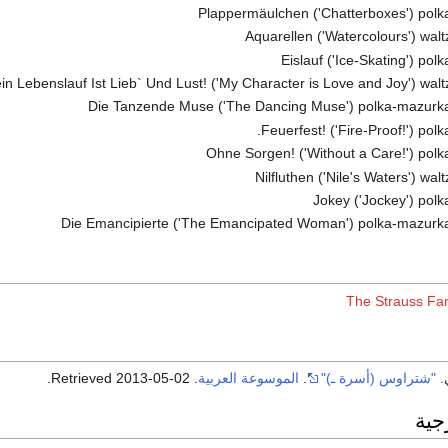
Plappermäulchen ('Chatterboxes') polk
Aquarellen ('Watercolours') walt
Eislauf ('Ice-Skating') pol
in Lebenslauf Ist Lieb` Und Lust! ('My Character is Love and Joy') walt
Die Tanzende Muse ('The Dancing Muse') polka-mazurka
Feuerfest! ('Fire-Proof!') polk
Ohne Sorgen! ('Without a Care!') polk
Nilfluthen ('Nile's Waters') wal
Jokey ('Jockey') polk
Die Emancipierte ('The Emancipated Woman') polka-mazurka
The Strauss Fa
.
"شتراوس (أسرة ـ)"
.
الموسوعة العربية
. Retrieved
2013-05-02
.
جية