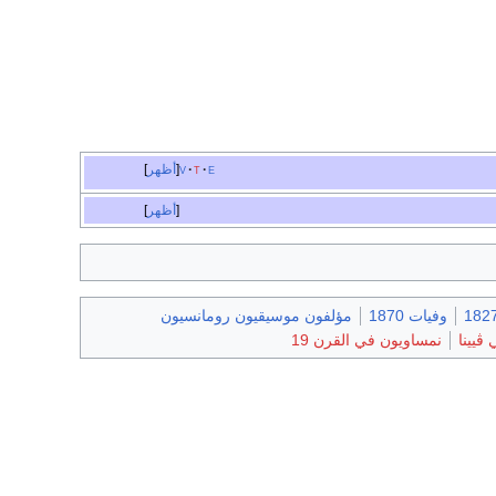
e
t
v
أظهر
أظهر
وفيات 1870
مؤلفون موسيقيون رومانسيون
ڤيينا
نمساويون في القرن 19