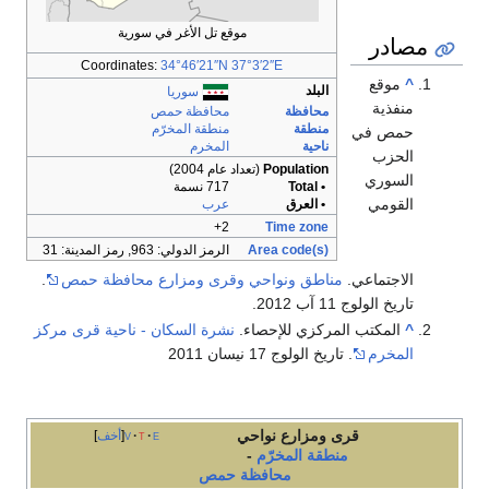
موقع تل الأغر في سورية
مصادر
Coordinates:
34°46′21″N
37°3′2″E
^
موقع
البلد
سوريا
منفذية
محافظة
محافظة حمص
منطقة
منطقة المخرّم
حمص في
ناحية
المخرم
الحزب
Population
(تعداد عام 2004)
السوري
• Total
717 نسمة
القومي
• العرق
عرب
2+
Time zone
Area code(s)
الرمز الدولي: 963, رمز المدينة: 31
الاجتماعي.
مناطق ونواحي وقرى ومزارع محافظة حمص
.
تاريخ الولوج 11 آب 2012.
^
المكتب المركزي للإحصاء.
نشرة السكان - ناحية قرى مركز
المخرم
. تاريخ الولوج 17 نيسان 2011
قرى ومزارع نواحي
e
t
v
أخف
منطقة المخرّم
-
محافظة حمص