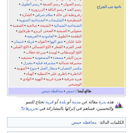
رسم الصوان
•
رسم الضبعة
•
رسم الطويل
•
ناحية جب الجراح
رسم العبد
•
رسم الناقة
•
الزرزورية
•
زقروطية ابن خالد
•
سلام شرقي
•
الشارة
•
الشطيحية
•
الشليشات
•
الشنداخية الجنوبية
•
الشنداخية الشمالية
•
الشيحة
•
صالحية
•
الصفنية
•
صفواني
•
الصيفية
•
الضحى كريزو
•
طرفاوي
•
الطفحة
•
الطويل
•
العامودية
•
العريضة
•
علية عليان
•
عنق الهوا
•
العوابد
•
غزيلة
•
غنيمان
•
قصر القرم
•
القطر
•
اللج الشمالي
•
اللج القبلي
•
اللج الوسطاني
•
لويبدة
•
مزرعة خطاب
•
مزين البقر
•
مسعدة
•
المسعودية
•
مسيعيد
•
مشيرفة شمالية
•
مشيرفة قبلية
•
مغيزل
•
مكسر الحصان
•
منطار العبل
•
منوخ
•
المهنية
•
الناطرة
•
ناظري علي
•
النبطية
•
الهباه
•
هبرة شرقية
•
هبرة غربية
•
الهوية
•
الوادي
•
الوضيحي
طالع أيضا :
حمص
•
محافظة حمص
هذه
بذرة
مقالة عن
مدينة
أو
بلدة
أو
قرية
تحتاج للنمو
والتحسين، فساهم في إثرائها بالمشاركة في
تحريرها
.
الكلمات الدالة:
محافظة حمص