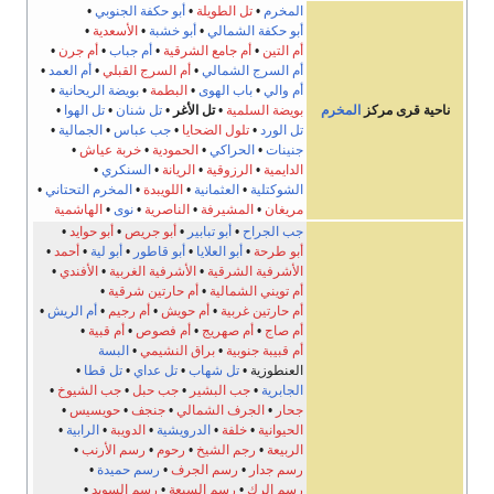
المخرم
•
تل الطويلة
•
أبو حكفة الجنوبي
•
أبو حكفة الشمالي
•
أبو خشبة
•
الأسعدية
•
أم التين
•
أم جامع الشرقية
•
أم جباب
•
أم جرن
•
أم السرج الشمالي
•
أم السرج القبلي
•
أم العمد
•
أم والي
•
باب الهوى
•
البطمة
•
بويضة الريحانية
•
ناحية قرى مركز
المخرم
بويضة السلمية
•
تل الأغر
•
تل شنان
•
تل الهوا
•
تل الورد
•
تلول الضحايا
•
جب عباس
•
الجمالية
•
جنينات
•
الحراكي
•
الحمودية
•
خربة عياش
•
الدايمية
•
الرزوقية
•
الريانة
•
السنكري
•
الشوكتلية
•
العثمانية
•
اللويبدة
•
المخرم التحتاني
•
مريغان
•
المشيرفة
•
الناصرية
•
نوى
•
الهاشمية
جب الجراح
•
أبو تبابير
•
أبو جريص
•
أبو حوايد
•
أبو طرحة
•
أبو العلايا
•
أبو قاطور
•
أبو لية
•
أحمد
•
الأشرفية الشرقية
•
الأشرفية الغربية
•
الأفندي
•
أم تويني الشمالية
•
أم حارتين شرقية
•
أم حارتين غربية
•
أم حويش
•
أم رجيم
•
أم الريش
•
أم صاج
•
أم صهريج
•
أم فصوص
•
أم قبية
•
أم قبيبة جنوبية
•
براق النشيمي
•
البسة
العنطوزية •
تل شهاب
•
تل عداي
•
تل قطا
•
الجابرية
•
جب البشير
•
جب حبل
•
جب الشيوخ
•
جحار
•
الجرف الشمالي
•
جنجف
•
حويسيس
•
الحيوانية
•
خلفة
•
الدرويشية
•
الدويبة
•
الرابية
•
الربيعة
•
رجم الشيخ
•
رحوم
•
رسم الأرنب
•
رسم جدار
•
رسم الجرف
•
رسم حميدة
•
رسم الرك
•
رسم السبعة
•
رسم السويد
•