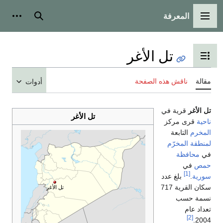
المعرفة
القائمة الرئيسية
بحث
أدوات
تل الأغر
تبديل عرض جدول المحتويات
مقالة
ناقش هذه الصفحة
أدوات
تل الأغر
قرية في
تل الأغر
ناحية
قرى مركز
المخرم
التابعة
لمنطقة المخرّم
في
محافظة
حمص
في
[1]
سورية
.
بلغ عدد
سكان القرية 717
تل الأغر
نسمة حسب
تعداد عام
[2]
2004.