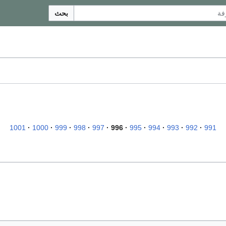
بحث
1001
1000
999
998
997
996
995
994
993
992
991