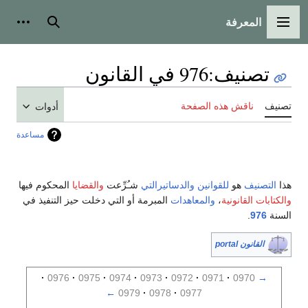
المعرفة
القائمة الرئيسية
بحث
أدوات
تصنيف
:
976 في القانون
تصنيف
ناقش هذه الصفحة
أدوات
مساعدة
هذا
التصنيف
هو
للقوانين
والدساتيرالتي
شـُرِّعت
والقضايا
المحكوم فيها
والكتابات القانونية
،
والمعاهدات
المبرمة أو التي دخلت حيز التنفيذ في
السنة
976
.
القانون portal
0976
0975
0974
0973
0972
0971
0970
→
←
0979
0978
0977