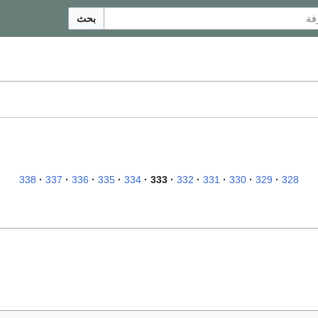
بحث
338
337
336
335
334
333
332
331
330
329
328