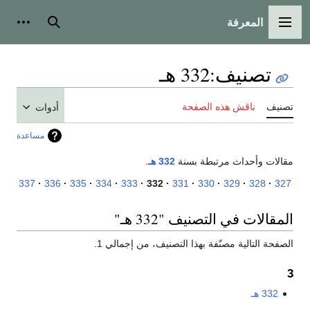
المعرفة
القائمة الرئيسية
بحث
أدوات
تصنيف
:
332 هـ
تصنيف
ناقش هذه الصفحة
أدوات
مساعدة
مقالات وأحداث مرتبطة بسنة
332 هـ
.
337
336
335
334
333
332
331
330
329
328
327
المقالات في التصنيف "332 هـ"
الصفحة التالية مصنّفة بهذا التصنيف، من إجمالي 1.
3
332 هـ