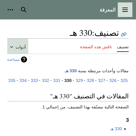
المعرفة
القائمة الرئيسية
بحث
أدوات
تصنيف
:
330 هـ
تصنيف
ناقش هذه الصفحة
أدوات
مساعدة
مقالات وأحداث مرتبطة بسنة
330 هـ
.
335
334
333
332
331
330
329
328
327
326
325
المقالات في التصنيف "330 هـ"
الصفحة التالية مصنّفة بهذا التصنيف، من إجمالي 1.
3
330 هـ