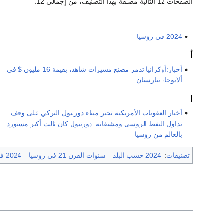
الصفحات 12 التالية مصنّفة بهذا التصنيف، من إجمالي 12.
2024 في روسيا
أ
أخبار:أوكرانيا تدمر مصنع مسيرات شاهد، بقيمة 16 مليون $ في
ألابوجا، تتارستان
ا
أخبار:العقوبات الأمريكية تجبر ميناء دورتيول التركي على وقف
تداول النفط الروسي ومشتقاته. دورتيول كان ثالث أكبر مستورد
بالعالم من روسيا
تصنيفات
:
2024 حسب البلد
سنوات القرن 21 في روسيا
2024 في أوروپا