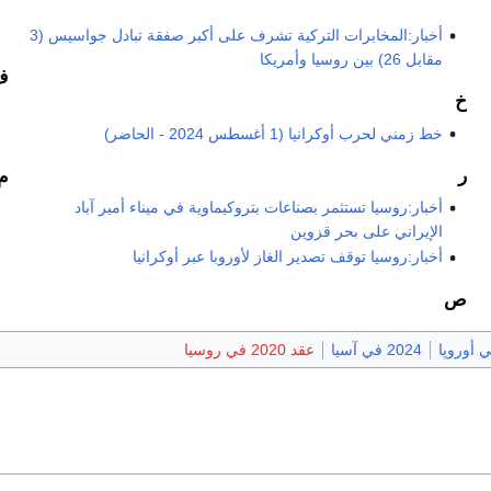
أخبار:المخابرات التركية تشرف على أكبر صفقة تبادل جواسيس (3
مقابل 26) بين روسيا وأمريكا
ف
خ
خط زمني لحرب أوكرانيا (1 أغسطس 2024 - الحاضر)
ر
م
أخبار:روسيا تستثمر بصناعات بتروكيماوية في ميناء أمير آباد
الإيراني على بحر قزوين
أخبار:روسيا توقف تصدير الغاز لأوروبا عبر أوكرانيا
ص
2024 في آسيا
عقد 2020 في روسيا