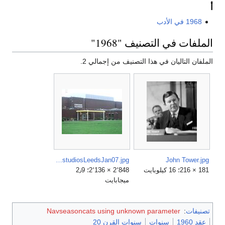
أ
1968 في الأدب
الملفات في التصنيف "1968"
الملفان التاليان في هذا التصنيف من إجمالي 2.
YorkshireTVstudiosLeedsJan07.jpg
John Tower.jpg
181 × 216؛ 16 كيلوبايت
2٬848 × 2٬136؛ 2٫9
ميجابايت
تصنيفات
:
Navseasoncats using unknown parameter
عقد 1960
سنوات
سنوات القرن 20