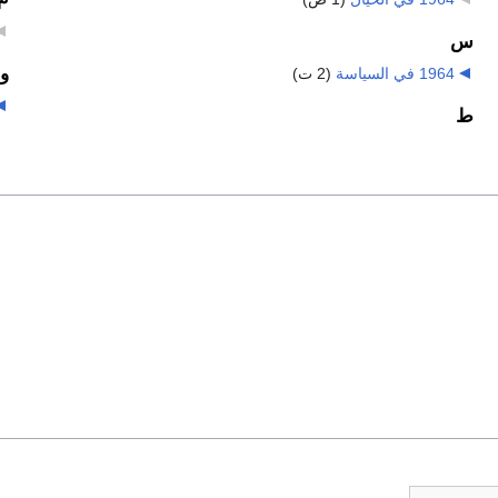
س
و
1964 في السياسة
‏
(2 ت)
ط