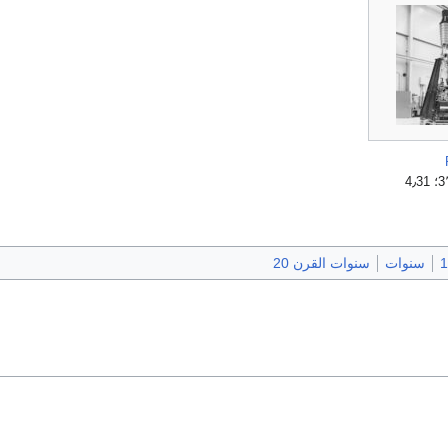
2٬400 × 3٬000؛ 4٫31
سنوات
سنوات القرن 20