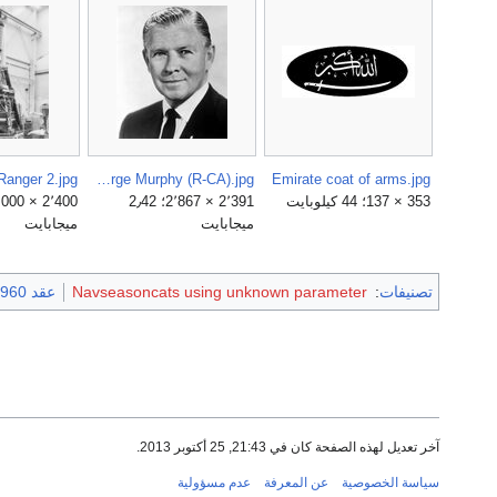
Ranger 2.jpg
George Murphy (R-CA).jpg
Emirate coat of arms.jpg
353 × 137؛ 44 كيلوبايت
2٬391 × 2٬867؛ 2٫42
ميجابايت
ميجابايت
تصنيفات
:
Navseasoncats using unknown parameter
عقد 1960
آخر تعديل لهذه الصفحة كان في 21:43, 25 أكتوبر 2013.
سياسة الخصوصية
عن المعرفة
عدم مسؤولية