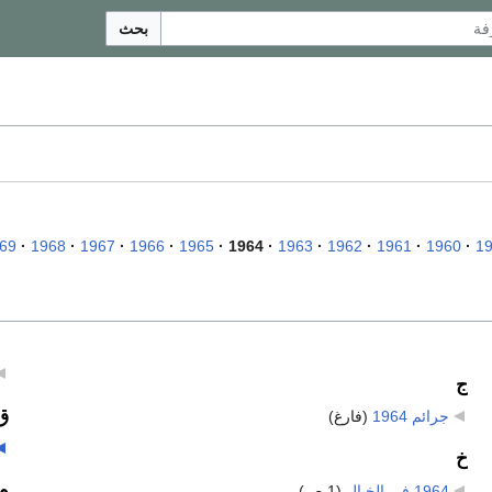
بحث
69
1968
1967
1966
1965
1964
1963
1962
1961
1960
1
ج
ق
جرائم 1964
‏
(فارغ)
خ
م
1964 في الخيال
‏
(1 ص)