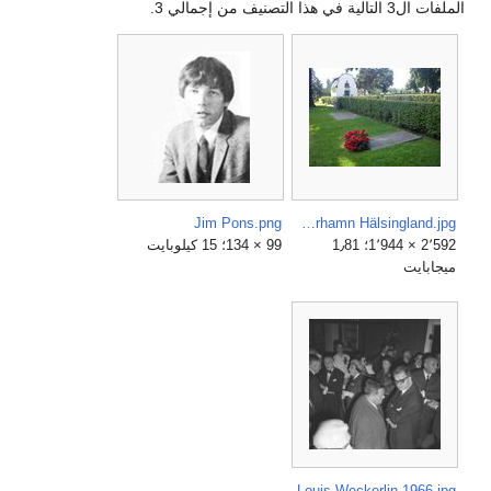
الملفات ال3 التالية في هذا التصنيف من إجمالي 3.
Jim Pons.png
Bergman Ulrika Eleonora kyrka, Söderhamn Hälsingland.jpg
2٬592 × 1٬944؛ 1٫81
99 × 134؛ 15 كيلوبايت
ميجابايت
Louis Weckerlin 1966.jpg