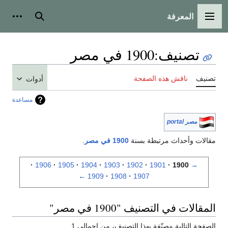
المعرفة
القائمة الرئيسية
بحث
أدوات
تصنيف
:
1900 في مصر
تصنيف
ناقش هذه الصفحة
أدوات
مساعدة
مصر portal
مقالات وأحداث مرتبطة بسنة
1900 في مصر
.
1906
1905
1904
1903
1902
1901
1900
→
←
1909
1908
1907
المقالات في التصنيف "1900 في مصر"
الصفحة التالية مصنّفة بهذا التصنيف، من إجمالي 1.