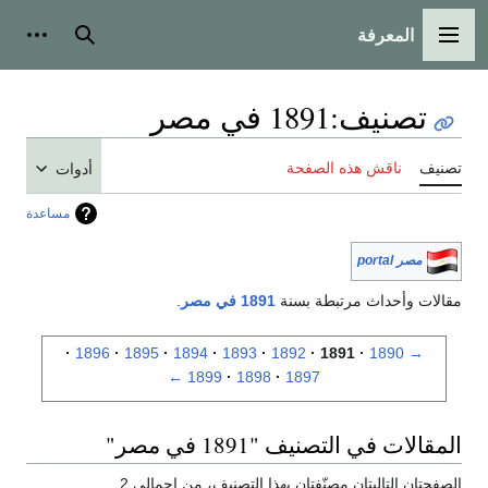
المعرفة
القائمة الرئيسية
بحث
أدوات
تصنيف
:
1891 في مصر
تصنيف
ناقش هذه الصفحة
أدوات
مساعدة
مصر portal
مقالات وأحداث مرتبطة بسنة
1891 في مصر
.
1896
1895
1894
1893
1892
1891
1890
→
←
1899
1898
1897
المقالات في التصنيف "1891 في مصر"
الصفحتان التاليتان مصنّفتان بهذا التصنيف، من إجمالي 2.