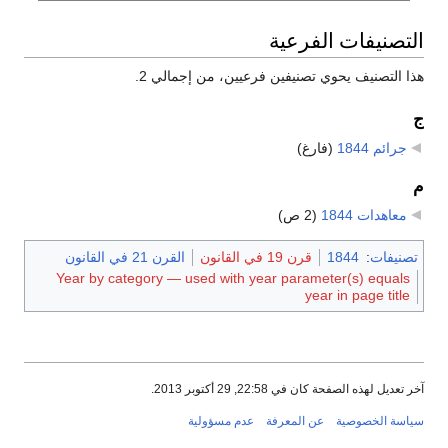
التصنيفات الفرعية
هذا التصنيف يحوي تصنيفين فرعيين، من إجمالي 2.
ج
جرائم 1844
‏
(فارغ)
م
معاهدات 1844
‏
(2 ص)
تصنيفات
:
1844
قرن 19 في القانون
القرن 21 في القانون
Year by category — used with year parameter(s) equals
year in page title
آخر تعديل لهذه الصفحة كان في 22:58, 29 أكتوبر 2013.
سياسة الخصوصية
عن المعرفة
عدم مسؤولية