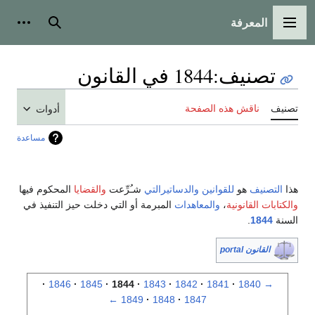
المعرفة
القائمة الرئيسية
بحث
أدوات
تصنيف
:
1844 في القانون
تصنيف
ناقش هذه الصفحة
أدوات
مساعدة
هذا
التصنيف
هو
للقوانين
والدساتيرالتي
شـُرِّعت
والقضايا
المحكوم فيها
والكتابات القانونية
،
والمعاهدات
المبرمة أو التي دخلت حيز التنفيذ في
السنة
1844
.
القانون portal
1846
1845
1844
1843
1842
1841
1840
→
←
1849
1848
1847