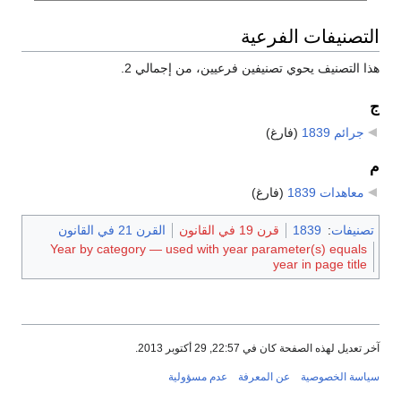
التصنيفات الفرعية
هذا التصنيف يحوي تصنيفين فرعيين، من إجمالي 2.
ج
جرائم 1839
‏
(فارغ)
م
معاهدات 1839
‏
(فارغ)
تصنيفات
:
1839
قرن 19 في القانون
القرن 21 في القانون
Year by category — used with year parameter(s) equals
year in page title
آخر تعديل لهذه الصفحة كان في 22:57, 29 أكتوبر 2013.
سياسة الخصوصية
عن المعرفة
عدم مسؤولية