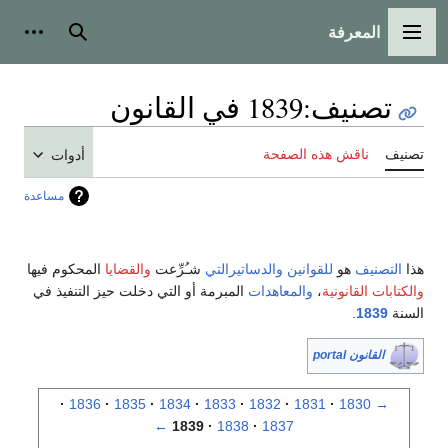
المعرفة
القائمة الرئيسية
بحث
أدوات
تصنيف
:
1839 في القانون
تصنيف
ناقش هذه الصفحة
أدوات
مساعدة
هذا
التصنيف
هو
للقوانين
والدساتيرالتي
شـُرِّعت
والقضايا
المحكوم فيها
والكتابات القانونية
،
والمعاهدات
المبرمة أو التي دخلت حيز التنفيذ في
السنة
1839
.
القانون portal
1836
1835
1834
1833
1832
1831
1830
→
←
1839
1838
1837