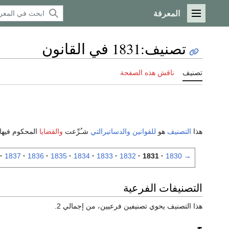
المعرفة
القائمة الرئيسية
تصنيف
:
1831 في القانون
تصنيف
ناقش هذه الصفحة
هذا
التصنيف
هو
للقوانين
والدساتيرالتي
شـُرِّعت
والقضايا
المحكوم فيها
1837
1836
1835
1834
1833
1832
1831
1830
→
التصنيفات الفرعية
هذا التصنيف يحوي تصنيفين فرعيين، من إجمالي 2.
ج