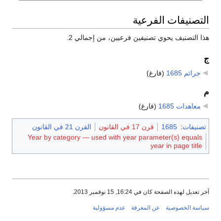
التصنيفات الفرعية
هذا التصنيف يحوي تصنيفين فرعيين، من إجمالي 2.
ج
جرائم 1685
‏
(فارغ)
م
معاهدات 1685
‏
(فارغ)
تصنيفات
:
1685
قرن 17 في القانون
القرن 21 في القانون
Year by category — used with year parameter(s) equals
year in page title
آخر تعديل لهذه الصفحة كان في 16:24, 15 نوفمبر 2013.
سياسة الخصوصية
عن المعرفة
عدم مسؤولية