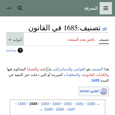
المعرفة
القائمة الرئيسية
بحث
أدوات
تصنيف
:
1685 في القانون
تصنيف
ناقش هذه الصفحة
أدوات
مساعدة
هذا
التصنيف
هو
للقوانين
والدساتيرالتي
شـُرِّعت
والقضايا
المحكوم فيها
والكتابات القانونية
،
والمعاهدات
المبرمة أو التي دخلت حيز التنفيذ في
السنة
1685
.
القانون portal
1686
1685
1684
1683
1682
1681
1680
→
←
1689
1688
1687