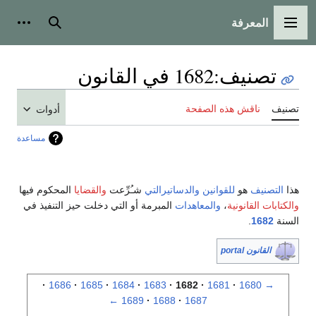
المعرفة
القائمة الرئيسية
بحث
أدوات
تصنيف
:
1682 في القانون
تصنيف
ناقش هذه الصفحة
أدوات
مساعدة
هذا
التصنيف
هو
للقوانين
والدساتيرالتي
شـُرِّعت
والقضايا
المحكوم فيها
والكتابات القانونية
،
والمعاهدات
المبرمة أو التي دخلت حيز التنفيذ في
السنة
1682
.
القانون portal
1686
1685
1684
1683
1682
1681
1680
→
←
1689
1688
1687