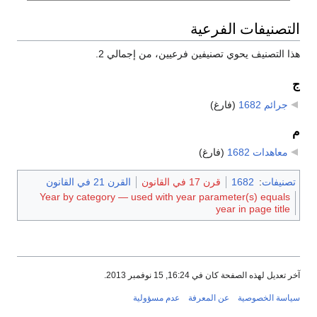
التصنيفات الفرعية
هذا التصنيف يحوي تصنيفين فرعيين، من إجمالي 2.
ج
جرائم 1682
‏
(فارغ)
م
معاهدات 1682
‏
(فارغ)
تصنيفات
:
1682
قرن 17 في القانون
القرن 21 في القانون
Year by category — used with year parameter(s) equals
year in page title
آخر تعديل لهذه الصفحة كان في 16:24, 15 نوفمبر 2013.
سياسة الخصوصية
عن المعرفة
عدم مسؤولية