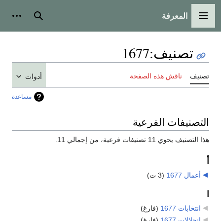
المعرفة
القائمة الرئيسية
بحث
أدوات
تصنيف
:
1677
تصنيف
ناقش هذه الصفحة
أدوات
مساعدة
التصنيفات الفرعية
هذا التصنيف يحوي 11 تصنيفات فرعية، من إجمالي 11.
أ
أعمال 1677
‏
(3 ت)
ا
انتخابات 1677
‏
(فارغ)
انحلالات 1677
‏
(فارغ)