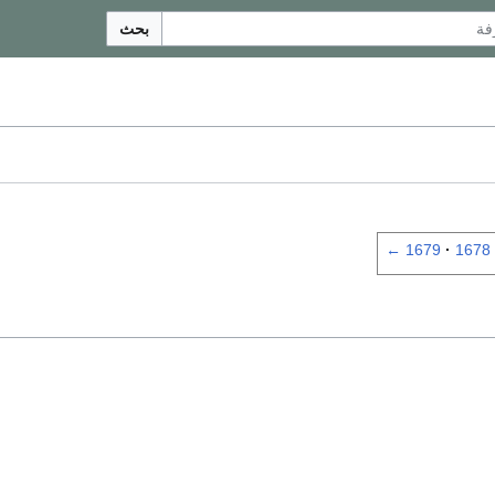
بحث
←
1679
1678