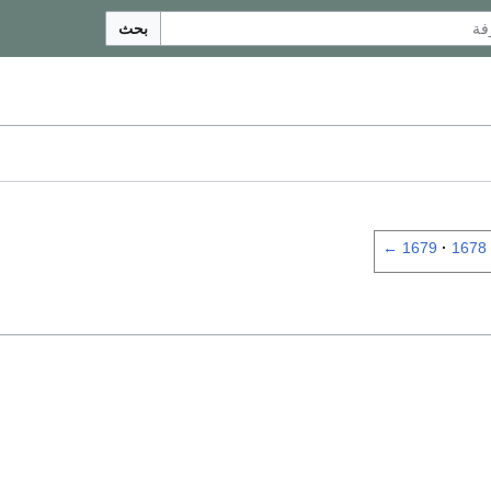
بحث
←
1679
1678