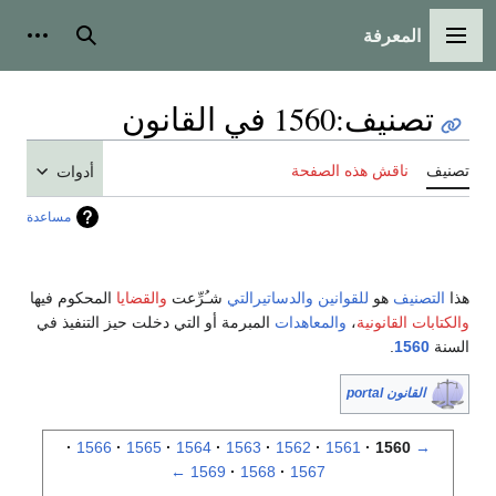
المعرفة
القائمة الرئيسية
بحث
أدوات
تصنيف
:
1560 في القانون
تصنيف
ناقش هذه الصفحة
أدوات
مساعدة
هذا
التصنيف
هو
للقوانين
والدساتيرالتي
شـُرِّعت
والقضايا
المحكوم فيها
والكتابات القانونية
،
والمعاهدات
المبرمة أو التي دخلت حيز التنفيذ في
السنة
1560
.
القانون portal
1566
1565
1564
1563
1562
1561
1560
→
←
1569
1568
1567