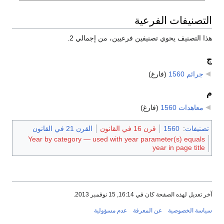
التصنيفات الفرعية
هذا التصنيف يحوي تصنيفين فرعيين، من إجمالي 2.
ج
جرائم 1560
‏
(فارغ)
م
معاهدات 1560
‏
(فارغ)
تصنيفات
:
1560
قرن 16 في القانون
القرن 21 في القانون
Year by category — used with year parameter(s) equals
year in page title
آخر تعديل لهذه الصفحة كان في 16:14, 15 نوفمبر 2013.
سياسة الخصوصية
عن المعرفة
عدم مسؤولية