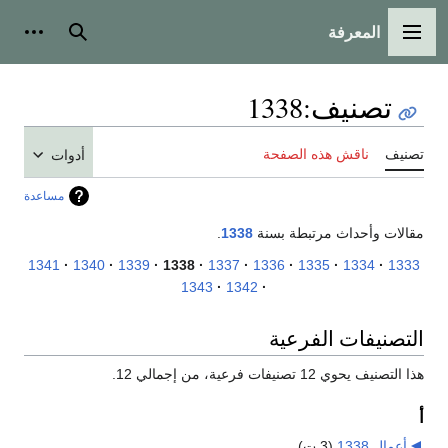
المعرفة
القائمة الرئيسية
بحث
أدوات
تصنيف
:
1338
تصنيف
ناقش هذه الصفحة
أدوات
مساعدة
مقالات وأحداث مرتبطة بسنة
1338
.
1341
1340
1339
1338
1337
1336
1335
1334
1333
1343
1342
التصنيفات الفرعية
هذا التصنيف يحوي 12 تصنيفات فرعية، من إجمالي 12.
أ
أعمال 1338
‏
(3 ت)