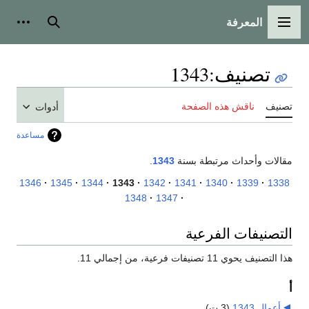
المعرفة
القائمة الرئيسية
بحث
أدوات
تصنيف
:
1343
تصنيف
ناقش هذه الصفحة
أدوات
مساعدة
مقالات وأحداث مرتبطة بسنة
1343
.
1346
1345
1344
1343
1342
1341
1340
1339
1338
1348
1347
التصنيفات الفرعية
هذا التصنيف يحوي 11 تصنيفات فرعية، من إجمالي 11.
أ
أعمال 1343
‏
(3 ت)