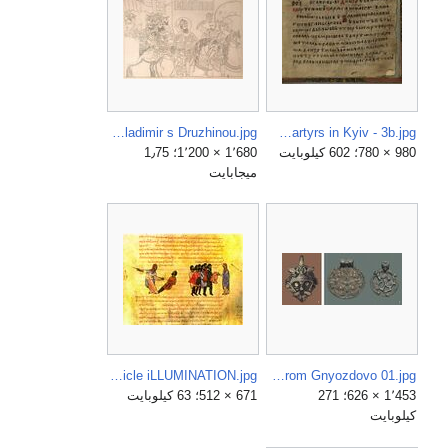
Prince Vladimir s Druzhinou.jpg
Life of the Varangian martyrs in Kyiv - 3b.jpg
980 × 780؛ 602 كيلوبايت
1٬680 × 1٬200؛ 1٫75
ميجابايت
Skylitzis Chronicle iLLUMINATION.jpg
Scandinavian Pendants from Gnyozdovo 01.jpg
1٬453 × 626؛ 271
671 × 512؛ 63 كيلوبايت
كيلوبايت