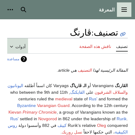
المعرفة
القائمة الرئيسية
بحث
أدوات
تصنيف
:
ڤارنگ
تصنيف
ناقش هذه الصفحة
أدوات
مساعدة
المقالة الرئيسية لهذا
التصنيف
هي article.
الڤارنگ
Varangians أو
الـ ڤارياگ
Varyags كان اسماً أطلقه
اليونانيون
والسلاڤ الشرقيون
على
الڤايكنگ
, who between the 9th and 11th
centuries ruled the
medieval
state of
Rus'
and formed the
Byzantine
Varangian Guard
. According to the 12th century
Kievan
Primary Chronicle
, a group of Varangians known as the
Rus'
settled in
Novgorod
in 862 under the leadership of
Rurik
.
conquered
Oleg
Rurik's relative
كييڤ
في 882 وأسسوا دولة
روس
الكييڤية
، التي حكمها لاحقاً
نسل روريك
.