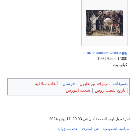
Песнь о вещем Олеге.jpg
1٬000 × 705؛ 199
كيلوبايت
تصنيفات
:
مرتزقة بيزنطيون
فرسان
ألقاب سلاڤية
تاريخ شعب روس
شعب النورس
آخر تعديل لهذه الصفحة كان في 20:03, 17 يونيو 2024.
سياسة الخصوصية
عن المعرفة
عدم مسؤولية