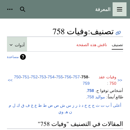
المعرفة
القائمة الرئيسية
بحث
أدوات
تصنيف
:
وفيات 758
تصنيف
ناقش هذه الصفحة
أدوات
مساعدة
وفيات عقد
-
758
-
757
-
756
-
755
-
754
-
753
-
752
-
751
-
750
>>
<<
759
:
750
أشخاص توفوا ح.
758
.
طالع أيضاً:
مواليد 758
.
أعلى
أ
ب
ت
ث
ج
ح
خ
د
ذ
ر
ز
س
ش
ص
ض
ط
ظ
ع
غ
ف
ق
ك
ل
م
ن
هـ
و
ي
المقالات في التصنيف "وفيات 758"