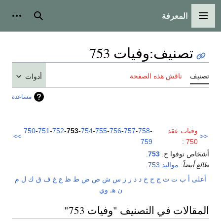
المعرفة
القائمة الرئيسية
بحث
أدوات
تصنيف
:
وفيات 753
تصنيف
ناقش هذه الصفحة
أدوات
مساعدة
وفيات عقد
-
758
-
757
-
756
-
755
-
754
-
753
-
752
-
751
-
750
>>
<<
759
:
750
أشخاص توفوا ح.
753
.
طالع أيضاً:
مواليد 753
.
أعلى
أ
ب
ت
ث
ج
ح
خ
د
ذ
ر
ز
س
ش
ص
ض
ط
ظ
ع
غ
ف
ق
ك
ل
م
ن
هـ
و
ي
المقالات في التصنيف "وفيات 753"