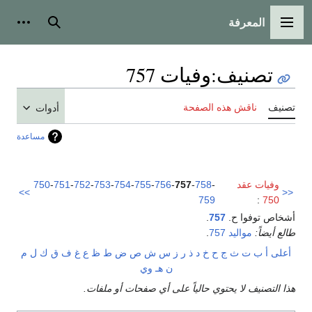
المعرفة
القائمة الرئيسية
بحث
أدوات
تصنيف
:
وفيات 757
تصنيف
ناقش هذه الصفحة
أدوات
مساعدة
وفيات عقد
-
758
-
757
-
756
-
755
-
754
-
753
-
752
-
751
-
750
>>
<<
759
:
750
أشخاص توفوا ح.
757
.
طالع أيضاً:
مواليد 757
.
أعلى
أ
ب
ت
ث
ج
ح
خ
د
ذ
ر
ز
س
ش
ص
ض
ط
ظ
ع
غ
ف
ق
ك
ل
م
ن
هـ
و
ي
هذا التصنيف لا يحتوي حالياً على أي صفحات أو ملفات.