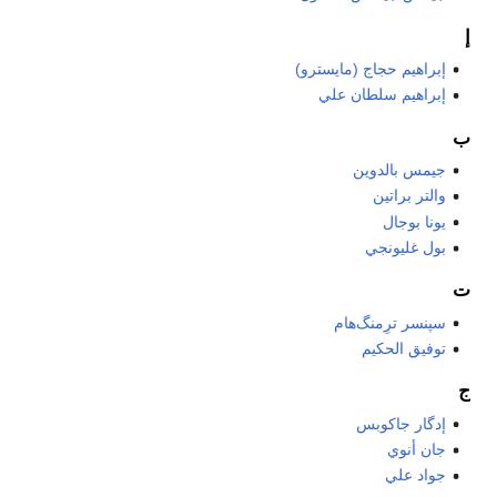
إ
إبراهيم حجاج (مايسترو)
إبراهيم سلطان علي
ب
جيمس بالدوين
والتر براتين
يونا بوجال
بول غليونجي
ت
سپنسر ترِمنگ‌هام
توفيق الحكيم
ج
إدگار جاكوبس
جان أنوي
جواد علي