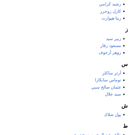
رشيد كرامي
كارل روجرز
ريتا هيوارث
ز
زبير سيد
مسعود زقار
زوهر أرجوف
س
آرثر ساكلر
توماس سانكارا
عثمان صالح سبي
سيد جلال
ش
پول شلاك
ط
طاهر عبد الرحمن زمخشري