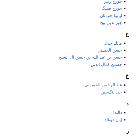
جورج رنتز
جورج ڤيتيگ
ليابوا جوناثان
جيرالدين بيج
ح
مالك حداد
حسن الحسني
حسن بن عبد الله بن حسن آل الشيخ
حسين كمال الدين
خ
عبد الرحمن الخميسي
خى ينگ‌چين
د
داليدا
إيان دونالد
ر