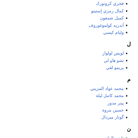
فخري كروتورك
كمال رمزي إستينو
كميل شمعون
أندريه كولموغوروف
وليام كيسي
ل
لويس لولوار
تشو هاو لي
پريمو لڤي
م
محمد عواد المزيني
محمد كامل ليلة
پيتر مدور
حسين مروة
گونار ميردال
ن
ناجي العلي