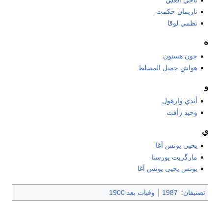
ناريمان حكمت
نظمي لوقا
ه
جون هستون
هواش جميل المسلط
و
أندي وارهول
وحيد رأفت
ي
يحيى يونس آغا
مارگريت يورسنا
يونس يحيى يونس آغا
تصنيفان
:
1987
وفيات بعد 1900