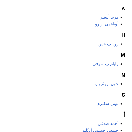
A
فريد أستير
أوبافمي أولوو
H
رودلف هس
M
وليام پ. مرفي
N
جون نورثروپ
S
توني سكيرم
أ
أحمد صدقي
جيمس جيسس أنگلتون