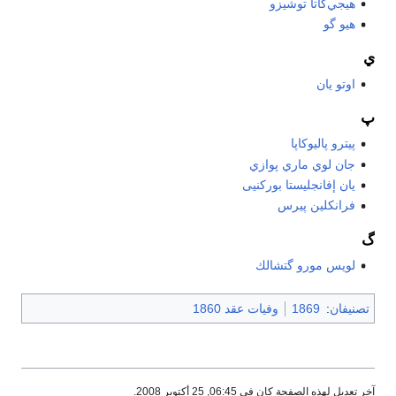
هيجي‌كاتا توشيزو
هيو گو
ي
اوتو يان
پ
پيترو پاليوكاپا
جان لوي ماري پوازي
يان إفانجليستا بوركنيى
فرانكلين پيرس
گ
لويس مورو گتشالك
تصنيفان
:
1869
وفيات عقد 1860
آخر تعديل لهذه الصفحة كان في 06:45, 25 أكتوبر 2008.