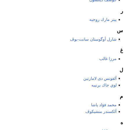
ر
پيتر مارك روجيه
س
شارل أوگوستان سانت-بوڤ
غ
مرزا غالب
ل
ألفونس دى لامارتين
لوي جاك برنييه
م
محمد فؤاد پاشا
ألكسندر منشيكوڤ
ه