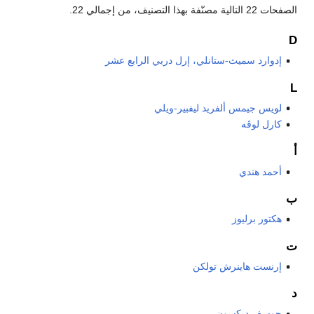
الصفحات 22 التالية مصنّفة بهذا التصنيف، من إجمالي 22.
D
إدوارد سميث-ستانلي، إرل دربي الرابع عشر
L
لويس جيمس ألفريد ليفبير-ويلي
كارل لوڤه
أ
أحمد هندي
ب
هكتور برليوز
ت
إرنست هاينرش تولكن
د
جوسف ديكسون