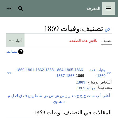
المعرفة
القائمة الرئيسية
بحث
أدوات
تصنيف
:
وفيات 1869
تصنيف
ناقش هذه الصفحة
أدوات
مساعدة
وفيات عقد
-
1866
-
1865
-
1864
-
1863
-
1862
-
1861
-
1860
>>
<<
1867
-
1868
-
1869
:
1860
أشخاص توفوا ح.
1869
.
طالع أيضاً:
مواليد 1869
.
أعلى
أ
ب
ت
ث
ج
ح
خ
د
ذ
ر
ز
س
ش
ص
ض
ط
ظ
ع
غ
ف
ق
ك
ل
م
ن
هـ
و
ي
المقالات في التصنيف "وفيات 1869"