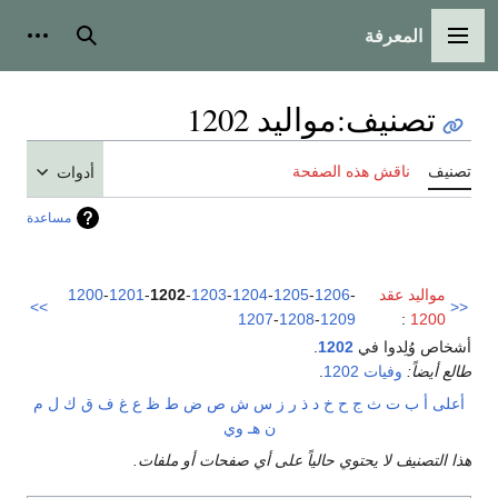
المعرفة
القائمة الرئيسية
بحث
أدوات
تصنيف
:
مواليد 1202
تصنيف
ناقش هذه الصفحة
أدوات
مساعدة
مواليد عقد
-
1206
-
1205
-
1204
-
1203
-
1202
-
1201
-
1200
>>
<<
1207
-
1208
-
1209
:
1200
أشخاص وُلِدوا في
1202
.
طالع أيضاً:
وفيات 1202
.
أعلى
أ
ب
ت
ث
ج
ح
خ
د
ذ
ر
ز
س
ش
ص
ض
ط
ظ
ع
غ
ف
ق
ك
ل
م
ن
هـ
و
ي
هذا التصنيف لا يحتوي حالياً على أي صفحات أو ملفات.