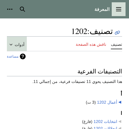
المعرفة
القائمة الرئيسية
بحث
أدوات
تصنيف
:
1202
تصنيف
ناقش هذه الصفحة
أدوات
مساعدة
التصنيفات الفرعية
هذا التصنيف يحوي 11 تصنيفات فرعية، من إجمالي 11.
أ
أعمال 1202
‏
(3 ت)
ا
انتخابات 1202
‏
(فارغ)
انحلالات 1202
‏
(فارغ)