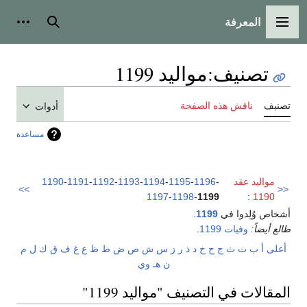
المعرفة
القائمة الرئيسية
بحث
أدوات
تصنيف
:
مواليد 1199
تصنيف
ناقش هذه الصفحة
أدوات
مساعدة
مواليد عقد
-
1196
-
1195
-
1194
-
1193
-
1192
-
1191
-
1190
>>
<<
1197
-
1198
-
1199
:
1190
أشخاص وُلِدوا في
1199
.
طالع أيضاً:
وفيات 1199
.
أعلى
أ
ب
ت
ث
ج
ح
خ
د
ذ
ر
ز
س
ش
ص
ض
ط
ظ
ع
غ
ف
ق
ك
ل
م
ن
هـ
و
ي
المقالات في التصنيف "مواليد 1199"